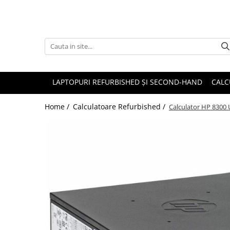
Accesorii
Genți și huse
Mouseuri
LAPTOPURI REFURBISHED ȘI SECOND-HAND
CALC
Încărcătoare
Home /
Calculatoare Refurbished /
Calculator HP 8300