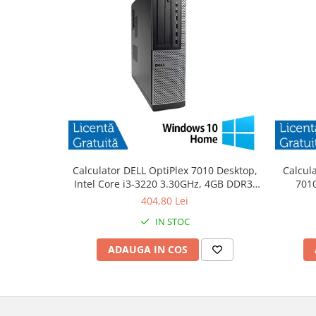
Calculator DELL OptiPlex 7010 Desktop,
Calcul
Intel Core i3-3220 3.30GHz, 4GB DDR3,
7010
500GB SATA, DVD-RW + Windows 10
3.30
404,80 Lei
Home
IN STOC
ADAUGA IN COS