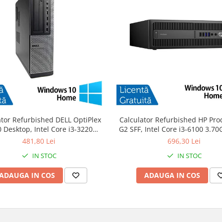
ator Refurbished DELL OptiPlex
Calculator Refurbished HP Pro
 Desktop, Intel Core i3-3220
G2 SFF, Intel Core i3-6100 3.7
GHz, 8GB DDR3, 120GB SSD +
DDR4, 240GB SSD + Windows 
481,80 Lei
696,30 Lei
Windows 10 Home
IN STOC
IN STOC
ADAUGA IN COS
ADAUGA IN COS