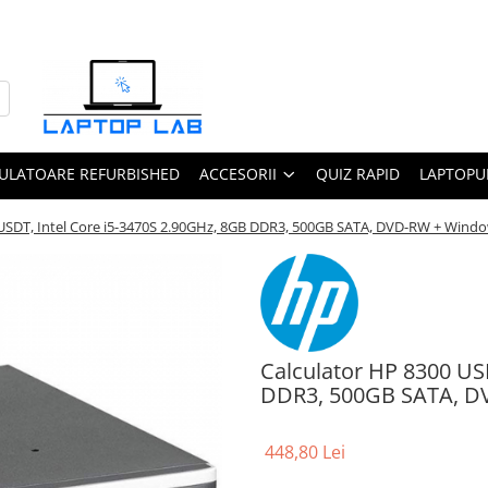
ULATOARE REFURBISHED
ACCESORII
QUIZ RAPID
LAPTOPUR
 USDT, Intel Core i5-3470S 2.90GHz, 8GB DDR3, 500GB SATA, DVD-RW + Windo
Calculator HP 8300 US
DDR3, 500GB SATA, D
448,80 Lei