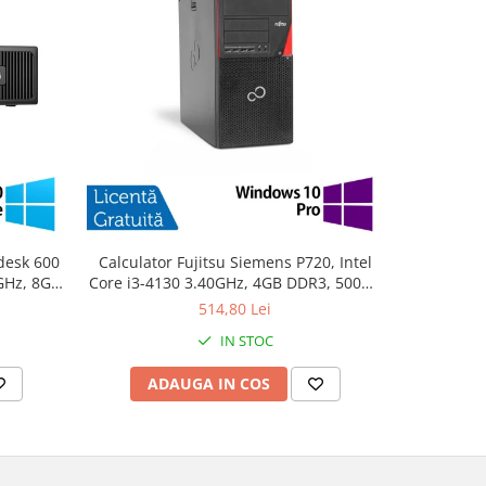
desk 600
Calculator Fujitsu Siemens P720, Intel
PC Refurb
0GHz, 8GB
Core i3-4130 3.40GHz, 4GB DDR3, 500GB
Intel Cor
10 Home
SATA, DVD-ROM + Windows 10 Pro
256GB SSD
514,80 Lei
IN STOC
ADAUGA IN COS
AD