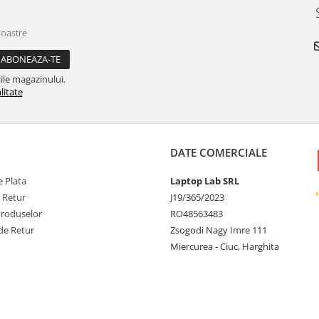
noastre
ile magazinului.
litate
DATE COMERCIALE
 Plata
Laptop Lab SRL
e Retur
J19/365/2023
Produselor
RO48563483
de Retur
Zsogodi Nagy Imre 111
Miercurea - Ciuc, Harghita