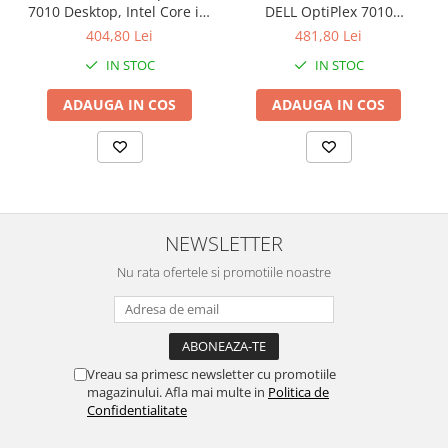
7010 Desktop, Intel Core i3-
DELL OptiPlex 7010
3220 3.30GHz, 4GB DDR3,
Desktop, Intel Core i3-3220
404,80 Lei
481,80 Lei
500GB SATA, DVD-RW +
3.30GHz, 8GB DDR3, 120GB
IN STOC
IN STOC
Windows 10 Home
SSD + Windows 10 Home
ADAUGA IN COS
ADAUGA IN COS
NEWSLETTER
Nu rata ofertele si promotiile noastre
Vreau sa primesc newsletter cu promotiile
magazinului. Afla mai multe in
Politica de
Confidentialitate