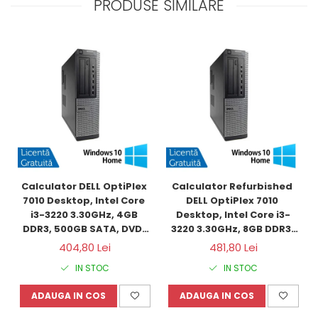
PRODUSE SIMILARE
Calculator DELL OptiPlex 
Calculator Refurbished 
7010 Desktop, Intel Core 
DELL OptiPlex 7010 
i3-3220 3.30GHz, 4GB 
Desktop, Intel Core i3-
DDR3, 500GB SATA, DVD-
3220 3.30GHz, 8GB DDR3, 
RW + Windows 10 Home
120GB SSD + Windows 10 
404,80 Lei
481,80 Lei
Home
IN STOC
IN STOC
ADAUGA IN COS
ADAUGA IN COS