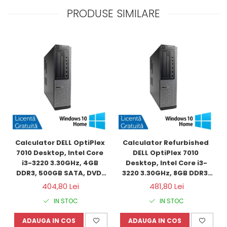
PRODUSE SIMILARE
Calculator DELL OptiPlex 
Calculator Refurbished 
7010 Desktop, Intel Core 
DELL OptiPlex 7010 
i3-3220 3.30GHz, 4GB 
Desktop, Intel Core i3-
DDR3, 500GB SATA, DVD-
3220 3.30GHz, 8GB DDR3, 
RW + Windows 10 Home
120GB SSD + Windows 10 
404,80 Lei
481,80 Lei
Home
IN STOC
IN STOC
ADAUGA IN COS
ADAUGA IN COS