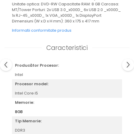
Unitate optica: DVD-RW Capacitate RAM: 8 GB Carcasa:
MT/Tower Porturi: 2x USB 3.0_x000D_ 6x USB 2.0 _x000D_
1x RJ-45_x000D_ 1x VGA_x000D_ 1x DisplayPort
Dimensiuni (W x D x H mm): 360 x 175 x 417 mm
Informatii conformitate produs
Caracteristici
Producător Procesor:
Intel
Procesor model:
Intel Core i5
Memorie:
8GB
Tip Memorie:
DDR3