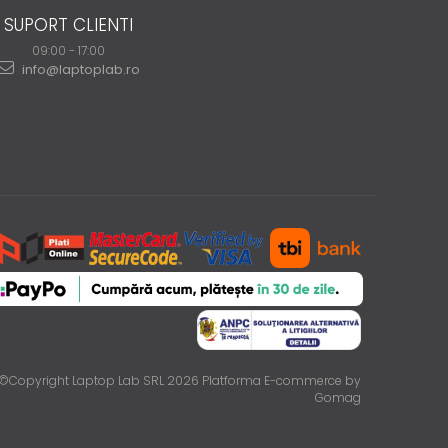
SUPORT CLIENTI
09:00 - 17:00
info@laptoplab.ro
©Copyright Laptop Lab SRL 2026
Platforma E-commerce by
Gomag