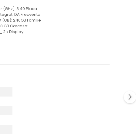
 (GHz): 3.40 Placa
ntegrat: DA Frecventa
D (GB): 240GB Familie
: 8 GB Carcasa:
 2 x Display