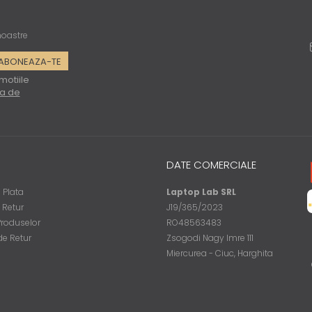
 noastre
motiile
ca de
DATE COMERCIALE
 Plata
Laptop Lab SRL
e Retur
J19/365/2023
Produselor
RO48563483
de Retur
Zsogodi Nagy Imre 111
Miercurea - Ciuc, Harghita