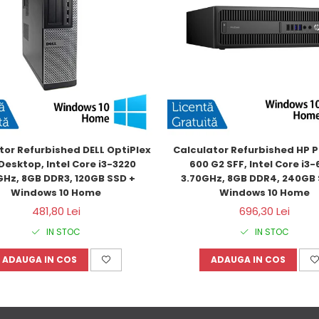
tor Refurbished DELL OptiPlex 
Calculator Refurbished HP P
Desktop, Intel Core i3-3220 
600 G2 SFF, Intel Core i3-6
GHz, 8GB DDR3, 120GB SSD + 
3.70GHz, 8GB DDR4, 240GB 
Windows 10 Home
Windows 10 Home
481,80 Lei
696,30 Lei
IN STOC
IN STOC
ADAUGA IN COS
ADAUGA IN COS