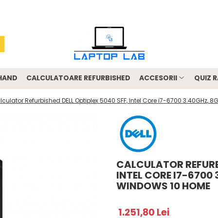
-HAND
CALCULATOARE REFURBISHED
ACCESORII
QUIZ R
lculator Refurbished DELL Optiplex 5040 SFF, Intel Core i7-6700 3.40GHz
CALCULATOR REFURBI
INTEL CORE I7-6700 
WINDOWS 10 HOME
1.251,80 Lei