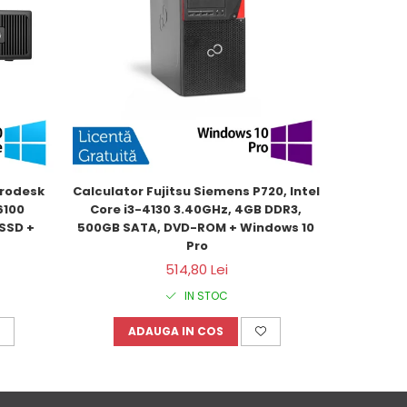
rodesk 
Calculator Fujitsu Siemens P720, Intel 
PC Refur
100 
Core i3-4130 3.40GHz, 4GB DDR3, 
SFF, Inte
SSD + 
500GB SATA, DVD-ROM + Windows 10 
DDR3,
Pro
514,80 Lei
IN STOC
ADAUGA IN COS
A