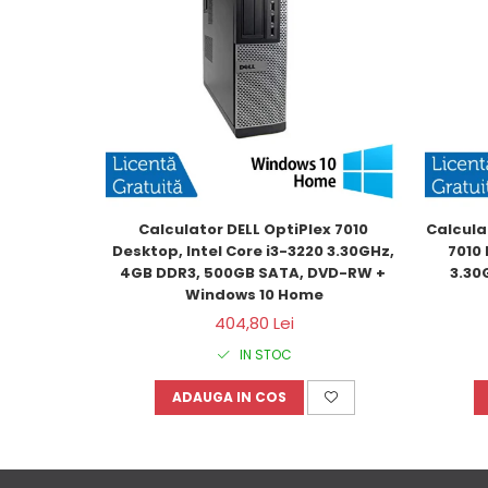
Calculator DELL OptiPlex 7010 
Calcula
Desktop, Intel Core i3-3220 3.30GHz, 
7010 
4GB DDR3, 500GB SATA, DVD-RW + 
3.30
Windows 10 Home
404,80 Lei
IN STOC
ADAUGA IN COS