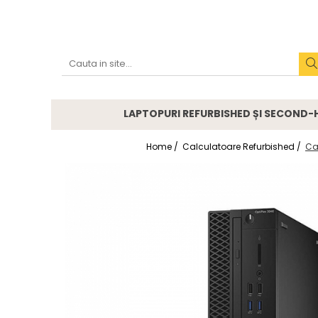
Accesorii
Genți și huse
Mouseuri
LAPTOPURI REFURBISHED ȘI SECOND
Încărcătoare
Home /
Calculatoare Refurbished /
Ca