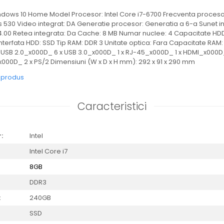
dows 10 Home Model Procesor: Intel Core i7-6700 Frecventa procesor
s 530 Video integrat: DA Generatie procesor: Generatia a 6-a Sunet i
4.00 Retea integrata: Da Cache: 8 MB Numar nuclee: 4 Capacitate HD
 Interfata HDD: SSD Tip RAM: DDR 3 Unitate optica: Fara Capacitate RAM
x USB 2.0_x000D_ 6 x USB 3.0_x000D_ 1 x RJ-45_x000D_ 1 x HDMI_x000D_
x000D_ 2 x PS/2 Dimensiuni (W x D x H mm): 292 x 91 x 290 mm
e produs
Caracteristici
:
Intel
Intel Core i7
8GB
DDR3
:
240GB
SSD