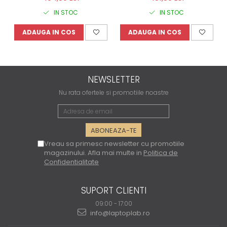
Home
IN STOC
IN STOC
ADAUGA IN COS
ADAUGA IN COS
NEWSLETTER
Nu rata ofertele si promotiile noastre
Vreau sa primesc newsletter cu promotiile
magazinului. Afla mai multe in
Politica de
Confidentialitate
SUPORT CLIENTI
09:00 - 17:00
info@laptoplab.ro