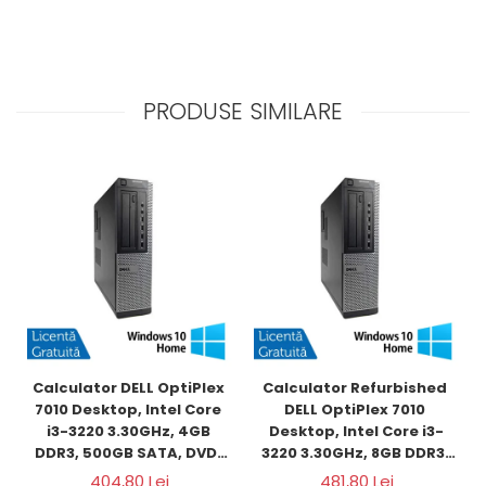
PRODUSE SIMILARE
Calculator DELL OptiPlex 
Calculator Refurbished 
7010 Desktop, Intel Core 
DELL OptiPlex 7010 
i3-3220 3.30GHz, 4GB 
Desktop, Intel Core i3-
DDR3, 500GB SATA, DVD-
3220 3.30GHz, 8GB DDR3, 
RW + Windows 10 Home
120GB SSD + Windows 10 
404,80 Lei
481,80 Lei