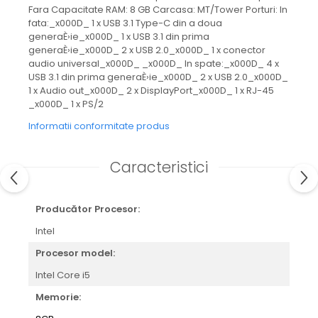
Fara Capacitate RAM: 8 GB Carcasa: MT/Tower Porturi: In
fata:_x000D_ 1 x USB 3.1 Type-C din a doua
generaÈ›ie_x000D_ 1 x USB 3.1 din prima
generaÈ›ie_x000D_ 2 x USB 2.0_x000D_ 1 x conector
audio universal_x000D_ _x000D_ In spate:_x000D_ 4 x
USB 3.1 din prima generaÈ›ie_x000D_ 2 x USB 2.0_x000D_
1 x Audio out_x000D_ 2 x DisplayPort_x000D_ 1 x RJ-45
_x000D_ 1 x PS/2
Informatii conformitate produs
Caracteristici
Producător Procesor:
Intel
Procesor model:
Intel Core i5
Memorie: