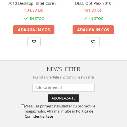
7010 Desktop, Intel Core i3-
DELL OptiPlex 7010
3220 3.30GHz, 4GB DDR3,
Desktop, Intel Core i3-3220
404,80 Lei
481,80 Lei
500GB SATA, DVD-RW +
3.30GHz, 8GB DDR3, 120GB
IN STOC
IN STOC
Windows 10 Home
SSD + Windows 10 Home
ADAUGA IN COS
ADAUGA IN COS
NEWSLETTER
Nu rata ofertele si promotiile noastre
Vreau sa primesc newsletter cu promotiile
magazinului. Afla mai multe in
Politica de
Confidentialitate