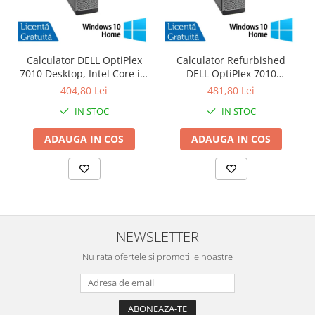
Calculator DELL OptiPlex
Calculator Refurbished
7010 Desktop, Intel Core i3-
DELL OptiPlex 7010
3220 3.30GHz, 4GB DDR3,
Desktop, Intel Core i3-3220
404,80 Lei
481,80 Lei
500GB SATA, DVD-RW +
3.30GHz, 8GB DDR3, 120GB
IN STOC
IN STOC
Windows 10 Home
SSD + Windows 10 Home
ADAUGA IN COS
ADAUGA IN COS
NEWSLETTER
Nu rata ofertele si promotiile noastre