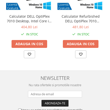
Calculator DELL OptiPlex
Calculator Refurbished
7010 Desktop, Intel Core i3-
DELL OptiPlex 7010
3220 3.30GHz, 4GB DDR3,
Desktop, Intel Core i3-3220
404,80 Lei
481,80 Lei
500GB SATA, DVD-RW +
3.30GHz, 8GB DDR3, 120GB
IN STOC
IN STOC
Windows 10 Home
SSD + Windows 10 Home
ADAUGA IN COS
ADAUGA IN COS
NEWSLETTER
Nu rata ofertele si promotiile noastre