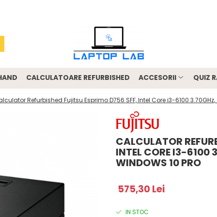
-HAND
CALCULATOARE REFURBISHED
ACCESORII
QUIZ R
lculator Refurbished Fujitsu Esprimo D756 SFF, Intel Core i3-6100 3.70GH
CALCULATOR REFURBI
INTEL CORE I3-6100 
WINDOWS 10 PRO
575,30 Lei
IN STOC