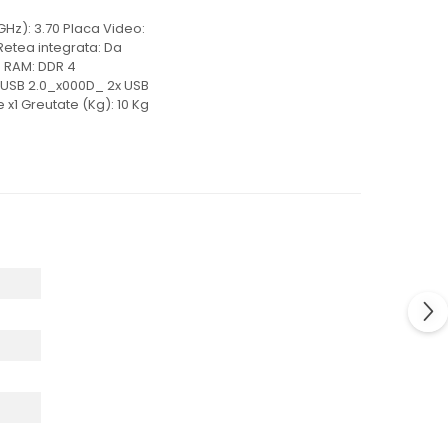
Hz): 3.70 Placa Video:
Retea integrata: Da
p RAM: DDR 4
x USB 2.0_x000D_ 2x USB
 x1 Greutate (Kg): 10 Kg