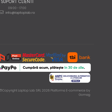
SUPORT CLIENTI
09:00 - 17:00
info@laptoplab.ro
©Copyright Laptop Lab SRL 2026
Platforma E-commerce by
Gomag