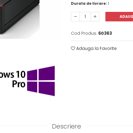
Durata de livrare:
1
ADAUG
Cod Produs:
60363
Adauga la Favorite
Descriere