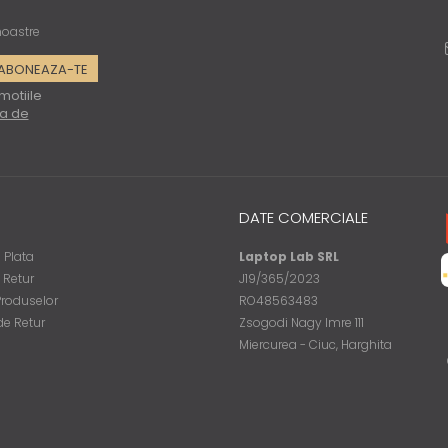
 noastre
motiile
ca de
DATE COMERCIALE
 Plata
Laptop Lab SRL
e Retur
J19/365/2023
Produselor
RO48563483
de Retur
Zsogodi Nagy Imre 111
Miercurea - Ciuc, Harghita