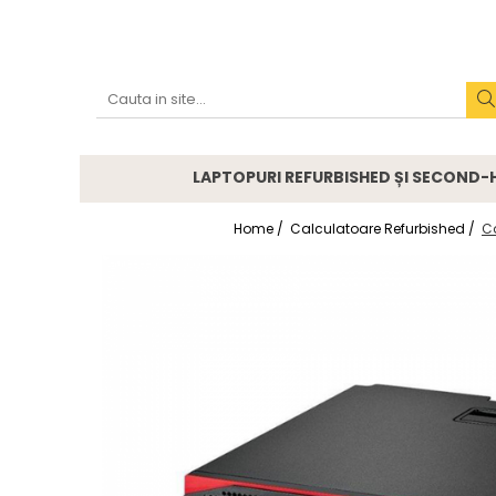
Accesorii
Genți și huse
Mouseuri
LAPTOPURI REFURBISHED ȘI SECOND
Încărcătoare
Home /
Calculatoare Refurbished /
Ca