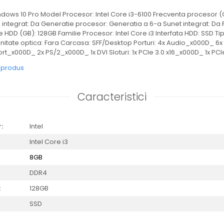
dows 10 Pro Model Procesor: Intel Core i3-6100 Frecventa procesor (G
 integrat: Da Generatie procesor: Generatia a 6-a Sunet integrat: Da 
HDD (GB): 128GB Familie Procesor: Intel Core i3 Interfata HDD: SSD Ti
nitate optica: Fara Carcasa: SFF/Desktop Porturi: 4x Audio_x000D_ 6
rt_x000D_ 2x PS/2_x000D_ 1x DVI Sloturi: 1x PCIe 3.0 x16_x000D_ 1x PCIe
e produs
Caracteristici
:
Intel
Intel Core i3
8GB
DDR4
:
128GB
SSD