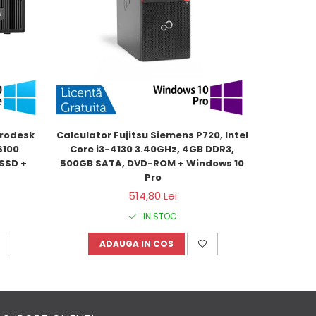
rodesk 
Calculator Fujitsu Siemens P720, Intel 
PC Refur
100 
Core i3-4130 3.40GHz, 4GB DDR3, 
SFF, Inte
SSD + 
500GB SATA, DVD-ROM + Windows 10 
DDR3,
Pro
514,80 Lei
IN STOC
ADAUGA IN COS
A