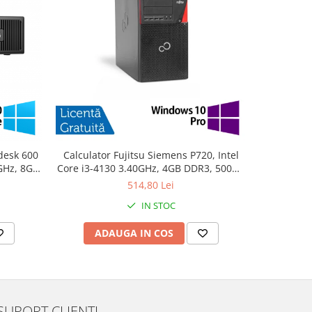
desk 600
Calculator Fujitsu Siemens P720, Intel
PC Refurb
0GHz, 8GB
Core i3-4130 3.40GHz, 4GB DDR3, 500GB
Intel Cor
10 Home
SATA, DVD-ROM + Windows 10 Pro
256GB SSD
514,80 Lei
IN STOC
ADAUGA IN COS
AD
SUPORT CLIENTI