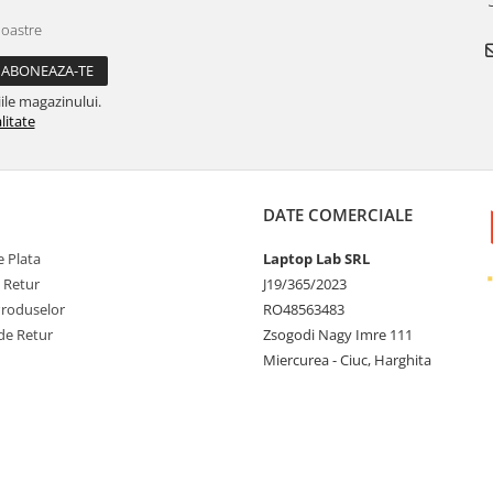
noastre
ile magazinului.
litate
DATE COMERCIALE
 Plata
Laptop Lab SRL
e Retur
J19/365/2023
Produselor
RO48563483
de Retur
Zsogodi Nagy Imre 111
Miercurea - Ciuc, Harghita