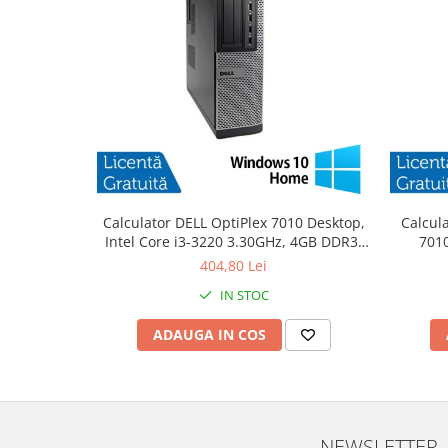
Calculator DELL OptiPlex 7010 Desktop,
Calcul
Intel Core i3-3220 3.30GHz, 4GB DDR3,
7010
500GB SATA, DVD-RW + Windows 10
3.30
404,80 Lei
Home
IN STOC
ADAUGA IN COS
NEWSLETTER