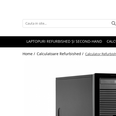
Accesorii
Genți și huse
Mouseuri
LAPTOPURI REFURBISHED ȘI SECOND-HAND
CALC
Încărcătoare
Home /
Calculatoare Refurbished /
Calculator Refurbi