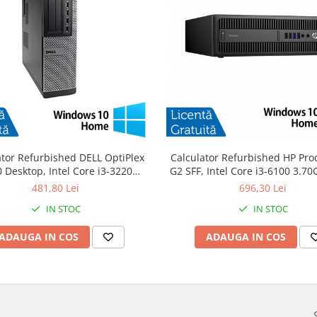
ator Refurbished DELL OptiPlex
Calculator Refurbished HP Pro
 Desktop, Intel Core i3-3220
G2 SFF, Intel Core i3-6100 3.7
GHz, 8GB DDR3, 120GB SSD +
DDR4, 240GB SSD + Windows 
481,80 Lei
696,30 Lei
Windows 10 Home
IN STOC
IN STOC
ADAUGA IN COS
ADAUGA IN COS