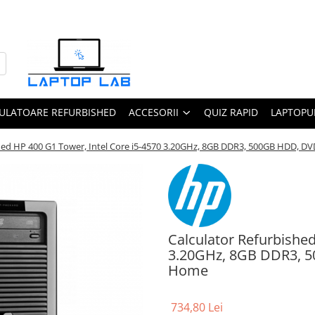
ULATOARE REFURBISHED
ACCESORII
QUIZ RAPID
LAPTOPUR
shed HP 400 G1 Tower, Intel Core i5-4570 3.20GHz, 8GB DDR3, 500GB HDD,
Calculator Refurbished
3.20GHz, 8GB DDR3, 
Home
734,80 Lei