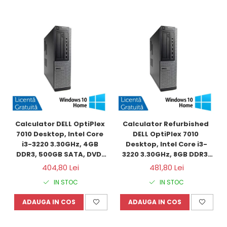
Calculator DELL OptiPlex 
Calculator Refurbished 
7010 Desktop, Intel Core 
DELL OptiPlex 7010 
i3-3220 3.30GHz, 4GB 
Desktop, Intel Core i3-
DDR3, 500GB SATA, DVD-
3220 3.30GHz, 8GB DDR3, 
RW + Windows 10 Home
120GB SSD + Windows 10 
404,80 Lei
481,80 Lei
Home
IN STOC
IN STOC
ADAUGA IN COS
ADAUGA IN COS