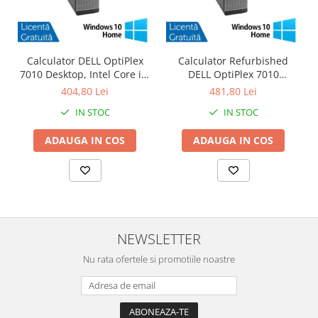
Calculator DELL OptiPlex
Calculator Refurbished
7010 Desktop, Intel Core i3-
DELL OptiPlex 7010
3220 3.30GHz, 4GB DDR3,
Desktop, Intel Core i3-3220
404,80 Lei
481,80 Lei
500GB SATA, DVD-RW +
3.30GHz, 8GB DDR3, 120GB
IN STOC
IN STOC
Windows 10 Home
SSD + Windows 10 Home
ADAUGA IN COS
ADAUGA IN COS
NEWSLETTER
Nu rata ofertele si promotiile noastre