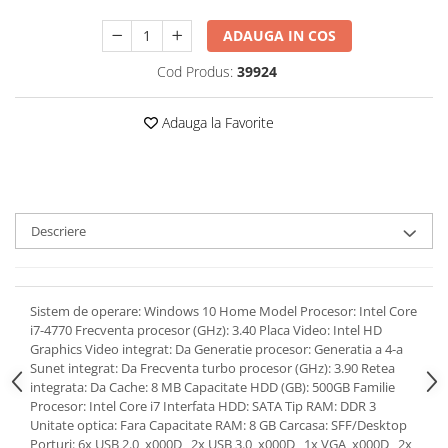
ADAUGA IN COS
Cod Produs:
39924
Adauga la Favorite
Descriere
Sistem de operare: Windows 10 Home Model Procesor: Intel Core
i7-4770 Frecventa procesor (GHz): 3.40 Placa Video: Intel HD
Graphics Video integrat: Da Generatie procesor: Generatia a 4-a
Sunet integrat: Da Frecventa turbo procesor (GHz): 3.90 Retea
integrata: Da Cache: 8 MB Capacitate HDD (GB): 500GB Familie
Procesor: Intel Core i7 Interfata HDD: SATA Tip RAM: DDR 3
Unitate optica: Fara Capacitate RAM: 8 GB Carcasa: SFF/Desktop
Porturi: 6x USB 2.0_x000D_ 2x USB 3.0_x000D_ 1x VGA_x000D_ 2x