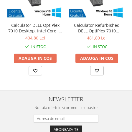
Calculator DELL OptiPlex
Calculator Refurbished
7010 Desktop, Intel Core i3-
DELL OptiPlex 7010
3220 3.30GHz, 4GB DDR3,
Desktop, Intel Core i3-3220
404,80 Lei
481,80 Lei
500GB SATA, DVD-RW +
3.30GHz, 8GB DDR3, 120GB
IN STOC
IN STOC
Windows 10 Home
SSD + Windows 10 Home
ADAUGA IN COS
ADAUGA IN COS
NEWSLETTER
Nu rata ofertele si promotiile noastre