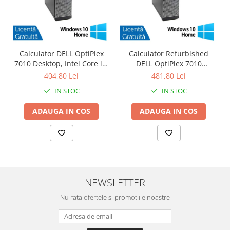
Calculator DELL OptiPlex
Calculator Refurbished
7010 Desktop, Intel Core i3-
DELL OptiPlex 7010
3220 3.30GHz, 4GB DDR3,
Desktop, Intel Core i3-3220
404,80 Lei
481,80 Lei
500GB SATA, DVD-RW +
3.30GHz, 8GB DDR3, 120GB
IN STOC
IN STOC
Windows 10 Home
SSD + Windows 10 Home
ADAUGA IN COS
ADAUGA IN COS
NEWSLETTER
Nu rata ofertele si promotiile noastre