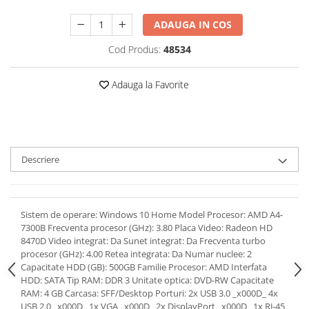
ADAUGA IN COS
Cod Produs:
48534
Adauga la Favorite
Descriere
Sistem de operare: Windows 10 Home Model Procesor: AMD A4-
7300B Frecventa procesor (GHz): 3.80 Placa Video: Radeon HD
8470D Video integrat: Da Sunet integrat: Da Frecventa turbo
procesor (GHz): 4.00 Retea integrata: Da Numar nuclee: 2
Capacitate HDD (GB): 500GB Familie Procesor: AMD Interfata
HDD: SATA Tip RAM: DDR 3 Unitate optica: DVD-RW Capacitate
RAM: 4 GB Carcasa: SFF/Desktop Porturi: 2x USB 3.0 _x000D_ 4x
USB 2.0 _x000D_ 1x VGA _x000D_ 2x DisplayPort _x000D_ 1x RJ-45