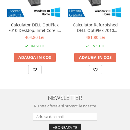
Calculator DELL OptiPlex
Calculator Refurbished
7010 Desktop, Intel Core i3-
DELL OptiPlex 7010
3220 3.30GHz, 4GB DDR3,
Desktop, Intel Core i3-3220
404,80 Lei
481,80 Lei
500GB SATA, DVD-RW +
3.30GHz, 8GB DDR3, 120GB
IN STOC
IN STOC
Windows 10 Home
SSD + Windows 10 Home
ADAUGA IN COS
ADAUGA IN COS
NEWSLETTER
Nu rata ofertele si promotiile noastre