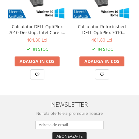
Calculator DELL OptiPlex
Calculator Refurbished
7010 Desktop, Intel Core i3-
DELL OptiPlex 7010
3220 3.30GHz, 4GB DDR3,
Desktop, Intel Core i3-3220
404,80 Lei
481,80 Lei
500GB SATA, DVD-RW +
3.30GHz, 8GB DDR3, 120GB
IN STOC
IN STOC
Windows 10 Home
SSD + Windows 10 Home
ADAUGA IN COS
ADAUGA IN COS
NEWSLETTER
Nu rata ofertele si promotiile noastre