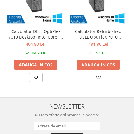
Calculator DELL OptiPlex
Calculator Refurbished
7010 Desktop, Intel Core i3-
DELL OptiPlex 7010
3220 3.30GHz, 4GB DDR3,
Desktop, Intel Core i3-3220
404,80 Lei
481,80 Lei
500GB SATA, DVD-RW +
3.30GHz, 8GB DDR3, 120GB
IN STOC
IN STOC
Windows 10 Home
SSD + Windows 10 Home
ADAUGA IN COS
ADAUGA IN COS
NEWSLETTER
Nu rata ofertele si promotiile noastre