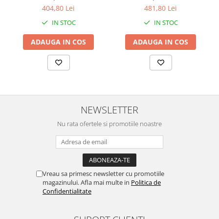
3220 3.30GHz, 4GB DDR3,
Desktop, Intel Core i3-3220
404,80 Lei
481,80 Lei
500GB SATA, DVD-RW +
3.30GHz, 8GB DDR3, 120GB
IN STOC
IN STOC
Windows 10 Home
SSD + Windows 10 Home
ADAUGA IN COS
ADAUGA IN COS
NEWSLETTER
Nu rata ofertele si promotiile noastre
Vreau sa primesc newsletter cu promotiile
magazinului. Afla mai multe in
Politica de
Confidentialitate