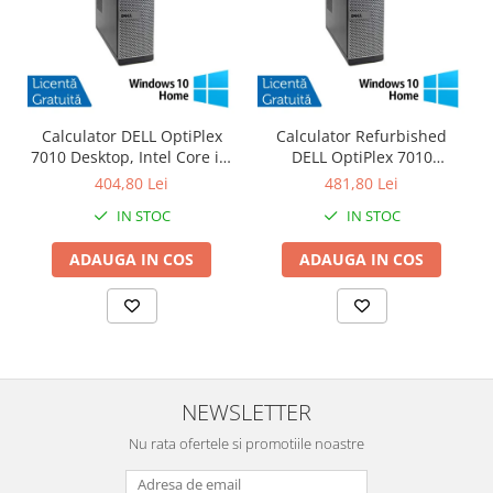
Calculator DELL OptiPlex
Calculator Refurbished
7010 Desktop, Intel Core i3-
DELL OptiPlex 7010
3220 3.30GHz, 4GB DDR3,
Desktop, Intel Core i3-3220
404,80 Lei
481,80 Lei
500GB SATA, DVD-RW +
3.30GHz, 8GB DDR3, 120GB
IN STOC
IN STOC
Windows 10 Home
SSD + Windows 10 Home
ADAUGA IN COS
ADAUGA IN COS
NEWSLETTER
Nu rata ofertele si promotiile noastre