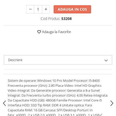
ADAUGA IN COS
Cod Produs:
53208
Adauga la Favorite
Descriere
Sistem de operare: Windows 10 Pro Model Procesor: i5-8400
Frecventa procesor (GHz): 2.80 Placa Video: Intel HD Graphics
Video integrat: Da Generatie procesor: Generatia a 8-a Sunet
integrat: Da Frecventa turbo procesor (GHz): 4.00 Retea integrata:
Da Capacitate HDD (GB): 480GB Familie Procesor: Intel Core i5
Interfata HDD: SSD Tip RAM: DDR 4 Unitate optica: Fara
Capacitate RAM: 16 GB Carcasa: SFF/Desktop Porturi: In
fata:_x000D_ 2 x USB 2.0_x000D_ 2 x USB 3.1_x000D_ 1 x USB-C