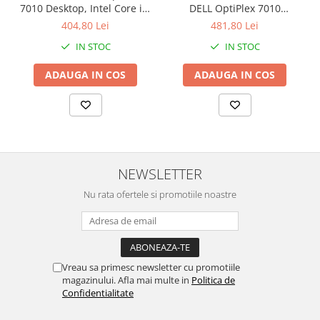
7010 Desktop, Intel Core i3-
DELL OptiPlex 7010
3220 3.30GHz, 4GB DDR3,
Desktop, Intel Core i3-3220
404,80 Lei
481,80 Lei
500GB SATA, DVD-RW +
3.30GHz, 8GB DDR3, 120GB
IN STOC
IN STOC
Windows 10 Home
SSD + Windows 10 Home
ADAUGA IN COS
ADAUGA IN COS
NEWSLETTER
Nu rata ofertele si promotiile noastre
Vreau sa primesc newsletter cu promotiile
magazinului. Afla mai multe in
Politica de
Confidentialitate