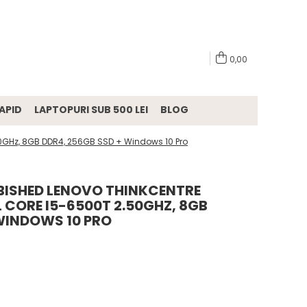
0,00
APID
LAPTOPURI SUB 500 LEI
BLOG
.50GHz, 8GB DDR4, 256GB SSD + Windows 10 Pro
ISHED LENOVO THINKCENTRE
L CORE I5-6500T 2.50GHZ, 8GB
 WINDOWS 10 PRO