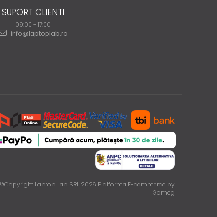
SUPORT CLIENTI
09:00 - 17:00
info@laptoplab.ro
©Copyright Laptop Lab SRL 2026
Platforma E-commerce by
Gomag