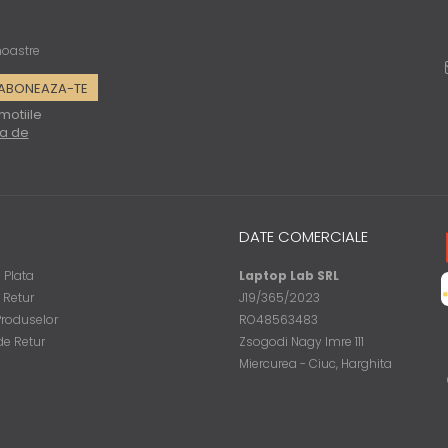
 noastre
motiile
ca de
DATE COMERCIALE
 Plata
Laptop Lab SRL
e Retur
J19/365/2023
Produselor
RO48563483
de Retur
Zsogodi Nagy Imre 111
Miercurea - Ciuc, Harghita