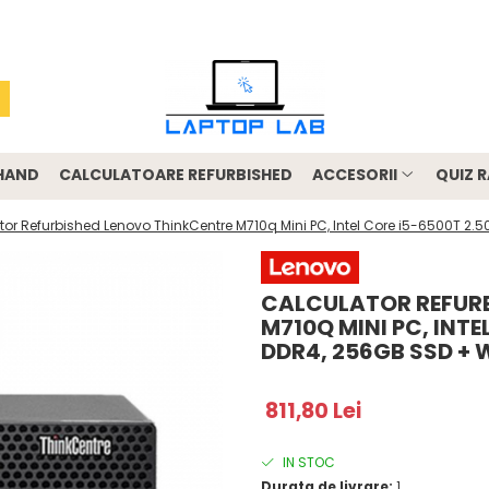
-HAND
CALCULATOARE REFURBISHED
ACCESORII
QUIZ R
tor Refurbished Lenovo ThinkCentre M710q Mini PC, Intel Core i5-6500T 2
CALCULATOR REFURB
M710Q MINI PC, INTE
DDR4, 256GB SSD +
811,80 Lei
IN STOC
Durata de livrare:
1