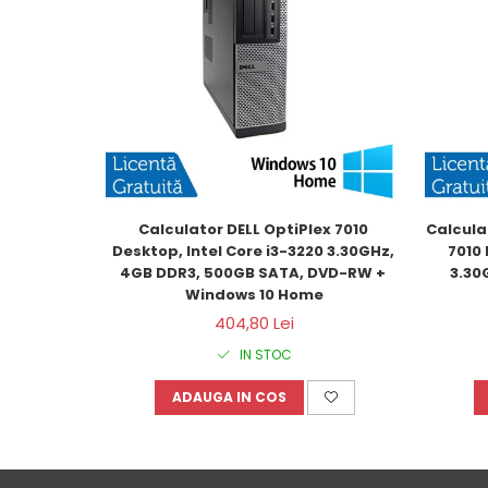
Calculator DELL OptiPlex 7010 
Calcula
Desktop, Intel Core i3-3220 3.30GHz, 
7010 
4GB DDR3, 500GB SATA, DVD-RW + 
3.30
Windows 10 Home
404,80 Lei
IN STOC
ADAUGA IN COS