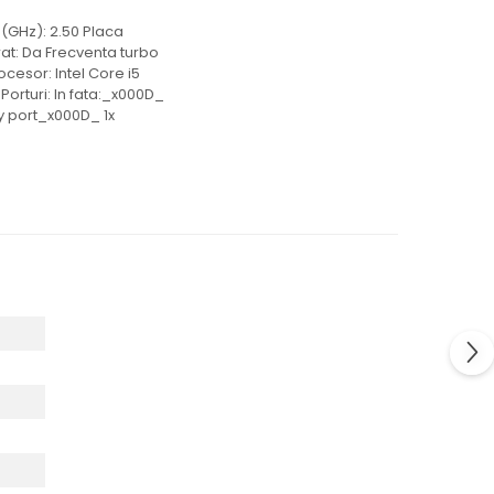
(GHz): 2.50 Placa
rat: Da Frecventa turbo
cesor: Intel Core i5
Porturi: In fata:_x000D_
y port_x000D_ 1x