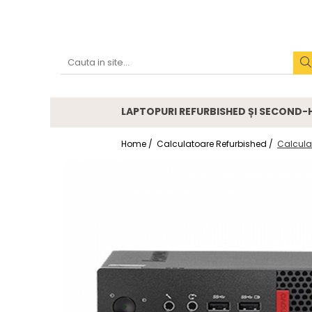
Accesorii
Genți și huse
Mouseuri
LAPTOPURI REFURBISHED ȘI SECOND
Încărcătoare
Home /
Calculatoare Refurbished /
Calcula