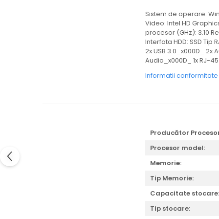
Sistem de operare: Win
Video: Intel HD Graphic
procesor (GHz): 3.10 Re
Interfata HDD: SSD Tip 
2x USB 3.0_x000D_ 2x 
Audio_x000D_ 1x RJ-45 
Informatii conformitat
Producător Procesor
Procesor model:
Memorie:
Tip Memorie:
Capacitate stocare
Tip stocare: