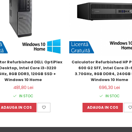
tor Refurbished DELL OptiPlex 
Calculator Refurbished HP P
Desktop, Intel Core i3-3220 
600 G2 SFF, Intel Core i3-6
GHz, 8GB DDR3, 120GB SSD + 
3.70GHz, 8GB DDR4, 240GB 
Windows 10 Home
Windows 10 Home
481,80 Lei
696,30 Lei
IN STOC
IN STOC
ADAUGA IN COS
ADAUGA IN COS