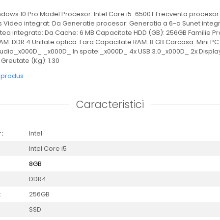
dows 10 Pro Model Procesor: Intel Core i5-6500T Frecventa procesor 
s Video integrat: Da Generatie procesor: Generatia a 6-a Sunet integ
tea integrata: Da Cache: 6 MB Capacitate HDD (GB): 256GB Familie Pro
RAM: DDR 4 Unitate optica: Fara Capacitate RAM: 8 GB Carcasa: Mini PC 
Audio_x000D_ _x000D_ In spate:_x000D_ 4x USB 3.0_x000D_ 2x Displa
Greutate (Kg): 1.30
e produs
Caracteristici
:
Intel
Intel Core i5
8GB
DDR4
:
256GB
SSD