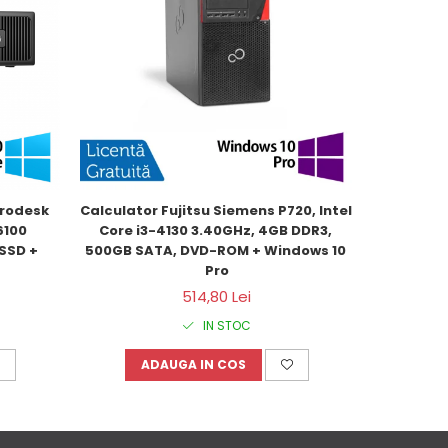
rodesk 
Calculator Fujitsu Siemens P720, Intel 
PC Refur
100 
Core i3-4130 3.40GHz, 4GB DDR3, 
SFF, Inte
SSD + 
500GB SATA, DVD-ROM + Windows 10 
DDR3,
Pro
514,80 Lei
IN STOC
ADAUGA IN COS
A