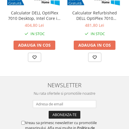
Calculator DELL OptiPlex
Calculator Refurbished
7010 Desktop, Intel Core i3-
DELL OptiPlex 7010
3220 3.30GHz, 4GB DDR3,
Desktop, Intel Core i3-3220
404,80 Lei
481,80 Lei
500GB SATA, DVD-RW +
3.30GHz, 8GB DDR3, 120GB
IN STOC
IN STOC
Windows 10 Home
SSD + Windows 10 Home
ADAUGA IN COS
ADAUGA IN COS
NEWSLETTER
Nu rata ofertele si promotiile noastre
Vreau sa primesc newsletter cu promotiile
magazinului. Afla mai multe in
Politica de