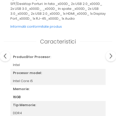
SFF/Desktop Porturi: In fata:_x000D_ 2x USB 2.0_x000D_
2x USB 3.0_x000D_ _x000D_ In spate:_x000D_ 2x USB
3.0_x000D_ 2x USB 2.0_x000D_ 1x HDMI_x000D_ 1x Display
Port_x000D_ 1x RJ-45_x000D_ 1x Audio
Informatii conformitate produs
Caracteristici
Producător Procesor:
Intel
Procesor model:
Intel Core i5
Memorie:
16GB
Tip Memorie:
DDR4