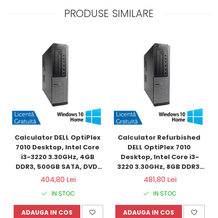
PRODUSE SIMILARE
Calculator DELL OptiPlex 
Calculator Refurbished 
7010 Desktop, Intel Core 
DELL OptiPlex 7010 
i3-3220 3.30GHz, 4GB 
Desktop, Intel Core i3-
DDR3, 500GB SATA, DVD-
3220 3.30GHz, 8GB DDR3, 
RW + Windows 10 Home
120GB SSD + Windows 10 
404,80 Lei
481,80 Lei
Home
IN STOC
IN STOC
ADAUGA IN COS
ADAUGA IN COS