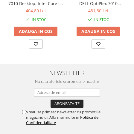
7010 Desktop, Intel Core i3-
DELL OptiPlex 7010
3220 3.30GHz, 4GB DDR3,
Desktop, Intel Core i3-3220
404,80 Lei
481,80 Lei
500GB SATA, DVD-RW +
3.30GHz, 8GB DDR3, 120GB
IN STOC
IN STOC
Windows 10 Home
SSD + Windows 10 Home
ADAUGA IN COS
ADAUGA IN COS
NEWSLETTER
Nu rata ofertele si promotiile noastre
Vreau sa primesc newsletter cu promotiile
magazinului. Afla mai multe in
Politica de
Confidentialitate