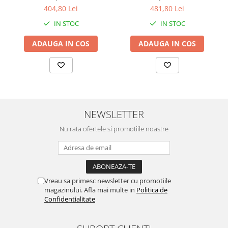
3220 3.30GHz, 4GB DDR3,
Desktop, Intel Core i3-3220
404,80 Lei
481,80 Lei
500GB SATA, DVD-RW +
3.30GHz, 8GB DDR3, 120GB
IN STOC
IN STOC
Windows 10 Home
SSD + Windows 10 Home
ADAUGA IN COS
ADAUGA IN COS
NEWSLETTER
Nu rata ofertele si promotiile noastre
Vreau sa primesc newsletter cu promotiile
magazinului. Afla mai multe in
Politica de
Confidentialitate