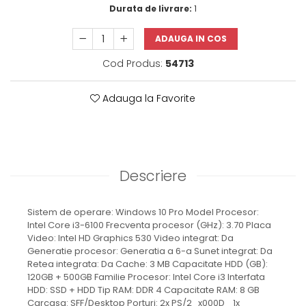
Durata de livrare:
1
ADAUGA IN COS
Cod Produs:
54713
Adauga la Favorite
Descriere
Sistem de operare: Windows 10 Pro Model Procesor:
Intel Core i3-6100 Frecventa procesor (GHz): 3.70 Placa
Video: Intel HD Graphics 530 Video integrat: Da
Generatie procesor: Generatia a 6-a Sunet integrat: Da
Retea integrata: Da Cache: 3 MB Capacitate HDD (GB):
120GB + 500GB Familie Procesor: Intel Core i3 Interfata
HDD: SSD + HDD Tip RAM: DDR 4 Capacitate RAM: 8 GB
Carcasa: SFF/Desktop Porturi: 2x PS/2_x000D_ 1x