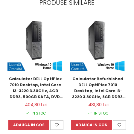
PRODUSE SIMILARE
Calculator DELL OptiPlex 
Calculator Refurbished 
7010 Desktop, Intel Core 
DELL OptiPlex 7010 
i3-3220 3.30GHz, 4GB 
Desktop, Intel Core i3-
DDR3, 500GB SATA, DVD-
3220 3.30GHz, 8GB DDR3, 
RW + Windows 10 Home
120GB SSD + Windows 10 
404,80 Lei
481,80 Lei
Home
IN STOC
IN STOC
ADAUGA IN COS
ADAUGA IN COS