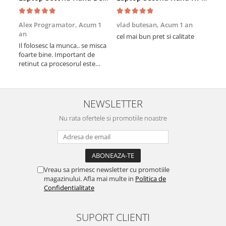
Alex Programator,
Acum 1
vlad butesan,
Acum 1 an
Mih
an
cel mai bun pret si calitate
Bun
Il folosesc la munca.. se misca
mul
foarte bine. Important de
ajut
retinut ca procesorul este
lap
modelul H, mai performant.
de 
Multumesc pt laptoplab
pe 
se p
Mul
NEWSLETTER
Nu rata ofertele si promotiile noastre
Vreau sa primesc newsletter cu promotiile
magazinului. Afla mai multe in
Politica de
Confidentialitate
SUPORT CLIENTI