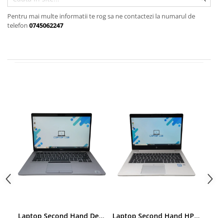
Pentru mai multe informatii te rog sa ne contactezi la numarul de
telefon
0745062247
Laptop Second Hand Dell Latitude 5411 - 14inch Intel I5-10400H 16GB RAM 256GB SSD TAST. ILUM. Windows 10 Refurbished
Laptop Second Hand HP EliteBook 830 G5 - 13.3inch Intel i5-8350U 8GB RAM 256GB SSD Windows 10 Refurbished