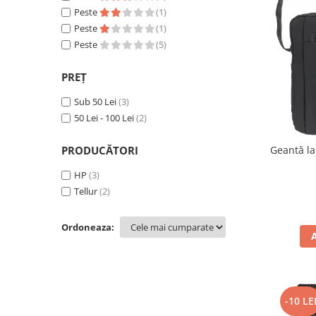
Peste
(1)
Peste
(1)
Peste
(5)
PREȚ
Sub 50 Lei
(3)
50 Lei - 100 Lei
(2)
Geantă la
PRODUCĂTORI
HP
(3)
Tellur
(2)
Ordoneaza:
-10 LE