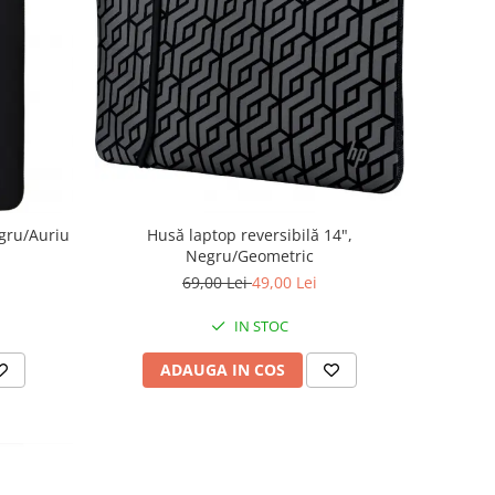
egru/Auriu
Husă laptop reversibilă 14",
Negru/Geometric
69,00 Lei
49,00 Lei
IN STOC
ADAUGA IN COS