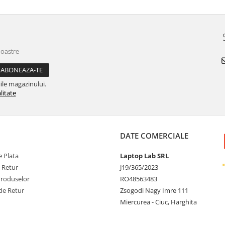
tabletă! Mulțumesc! Nota 10!
noastre
ile magazinului.
litate
DATE COMERCIALE
 Plata
Laptop Lab SRL
e Retur
J19/365/2023
Produselor
RO48563483
de Retur
Zsogodi Nagy Imre 111
Miercurea - Ciuc, Harghita