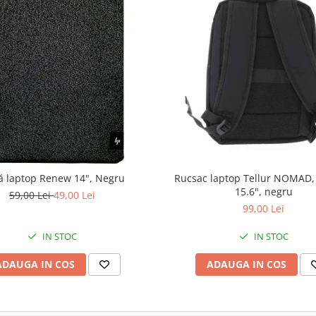
ă laptop Renew 14", Negru
Rucsac laptop Tellur NOMAD,
15.6", negru
59,00 Lei
49,00 Lei
99,00 Lei
IN STOC
IN STOC
ADAUGA IN COS
ADAUGA IN COS