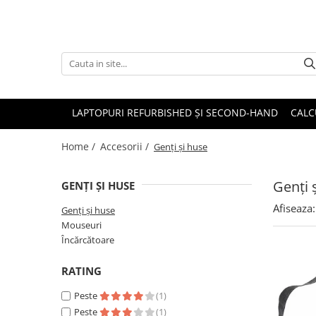
Accesorii
Genți și huse
Mouseuri
LAPTOPURI REFURBISHED ȘI SECOND-HAND
CALC
Încărcătoare
Home /
Accesorii /
Genți și huse
Genți 
GENȚI ȘI HUSE
Afiseaza:
Genți și huse
Mouseuri
Încărcătoare
RATING
Peste
(1)
Peste
(1)