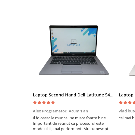
Laptop Second Hand Dell Latitude 5411 - 14inch Intel I5-10400H 16GB RAM 256GB SSD TAST. ILUM. Windows 10 Refurbished
Alex Programator,
Acum 1 an
vlad but
Il folosesc la munca.. se misca foarte bine.
cel mai b
Important de retinut ca procesorul este
modelul H, mai performant. Multumesc pt
laptoplab