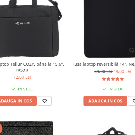
ptop Tellur COZY, până la 15.6",
Husă laptop reversibilă 14", N
negru
59,00 Lei
49,00 Lei
72,00 Lei
IN STOC
IN STOC
ADAUGA IN COS
ADAUGA IN COS
I