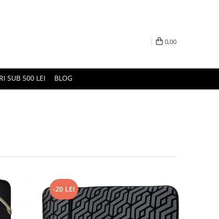
0,00
I SUB 500 LEI
BLOG
-20 LEI