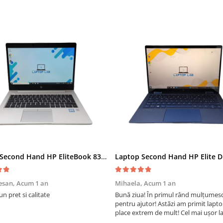
Laptop Second Hand HP EliteBook 830 G5 - 13.3inch Intel i5-8350U 8GB RAM 256GB SSD Windows 10 Refurbished
esan,
Acum 1 an
Mihaela,
Acum 1 an
un pret si calitate
Bună ziua! În primul rând mulțumes
pentru ajutor! Astăzi am primit laptop
place extrem de mult! Cel mai ușor l
care l-am avut vreodată și se poate f