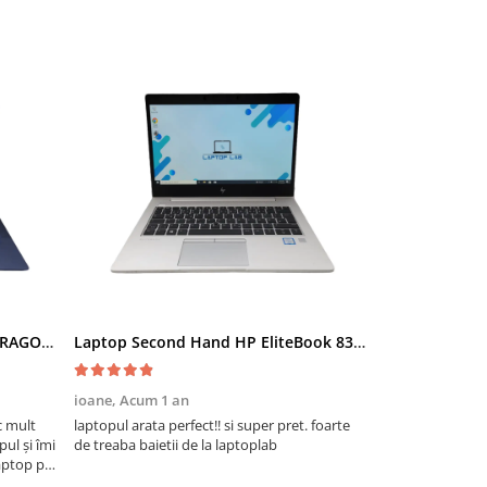
Laptop Second Hand HP Elite DRAGONFLY TOUCH - 13.3inch Intel I5-8365U 8GB RAM 512GB SSD TAST. ILUM. Windows 10 Refurbished
Laptop Second Hand HP EliteBook 830 G5 - 13.3inch Intel i5-8350U 8GB RAM 256GB SSD Windows 10 Refurbished
ioane,
Acum 1 an
Ana,
Acum 1 a
c mult
laptopul arata perfect!! si super pret. foarte
rapid
ul și îmi
de treaba baietii de la laptoplab
aptop pe
olosi ca