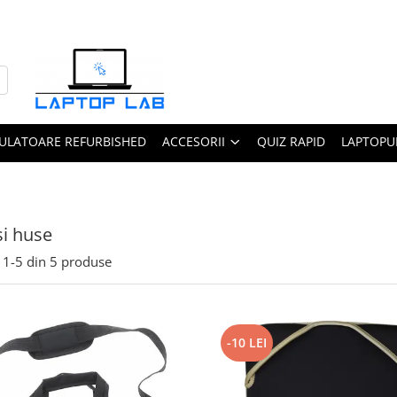
ULATOARE REFURBISHED
ACCESORII
QUIZ RAPID
LAPTOPUR
și huse
1-
5
din
5
produse
-10 LEI