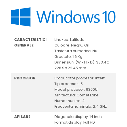
CARACTERISTICI
Line-up: Latitude
GENERALE
Culoare: Negru, Gri
Tastatura numerica: Nu
Greutate: 1.6 Kg
Dimensiuni (W x H x D): 333.4 x
228.9 x 22.45 mm
PROCESOR
Producator procesor: Intel®
Tip procesor: i5
Model procesor: 6300U
Arhitectura: Comet Lake
Numar nuclee: 2
Frecventa nominala: 2.4 GHz
AFISARE
Diagonala display: 14 inch
Format display: Full HD