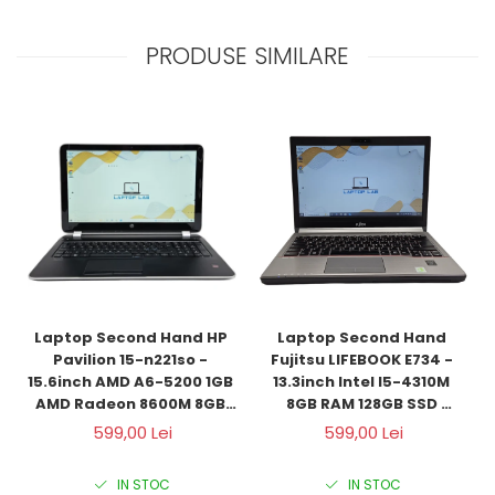
PRODUSE SIMILARE
Laptop Second Hand HP 
Laptop Second Hand 
Pavilion 15-n221so - 
Fujitsu LIFEBOOK E734 - 
15.6inch AMD A6-5200 1GB 
13.3inch Intel I5-4310M 
AMD Radeon 8600M 8GB 
8GB RAM 128GB SSD 
RAM 1000GB HDD Windows 
Windows 10 Refurbished 
599,00 Lei
599,00 Lei
10 Refurbished 
IN STOC
IN STOC