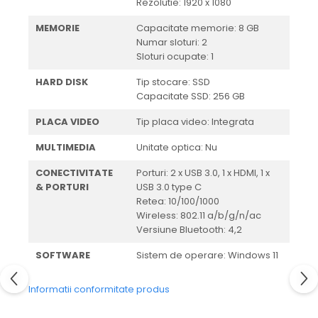
Rezolutie: 1920 x 1080
MEMORIE
Capacitate memorie: 8 GB
Numar sloturi: 2
Sloturi ocupate: 1
HARD DISK
Tip stocare: SSD
Capacitate SSD: 256 GB
PLACA VIDEO
Tip placa video: Integrata
MULTIMEDIA
Unitate optica: Nu
CONECTIVITATE
Porturi: 2 x USB 3.0, 1 x HDMI, 1 x
& PORTURI
USB 3.0 type C
Retea: 10/100/1000
Wireless: 802.11 a/b/g/n/ac
Versiune Bluetooth: 4,2
SOFTWARE
Sistem de operare: Windows 11
Informatii conformitate produs