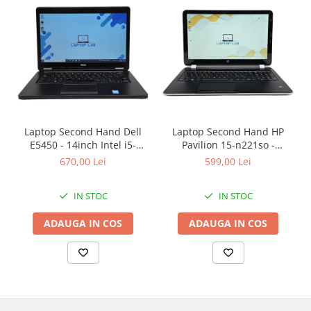
Laptop Second Hand Dell
Laptop Second Hand HP
E5450 - 14inch Intel i5-
Pavilion 15-n221so -
5300U 8GB RAM 256GB SSD
15.6inch AMD A6-5200 1GB
670,00 Lei
599,00 Lei
Windows 10 Refurbished
AMD Radeon 8600M 8GB
RAM 1000GB HDD Windows
IN STOC
IN STOC
10 Refurbished
ADAUGA IN COS
ADAUGA IN COS