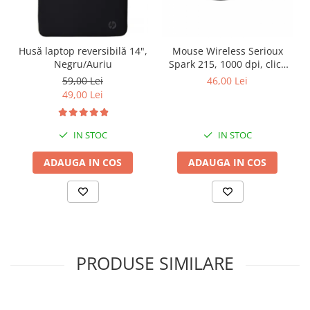
Husă laptop reversibilă 14",
Mouse Wireless Serioux
Negru/Auriu
Spark 215, 1000 dpi, click
silentios
59,00 Lei
46,00 Lei
49,00 Lei
IN STOC
IN STOC
ADAUGA IN COS
ADAUGA IN COS
PRODUSE SIMILARE