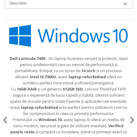
Descriere
Dell Latitude 7480
- Un laptop business versatil și puternic, ideal
pentru profesioniștii care au nevoie de performanță și
portabilitate. Echipat cu un ecran de
14 inch
și un procesor
eficient
Intel i5-7300U
, acest
laptop refurbished
oferă un
echilibru perfect între viteză și eficiență energetică.
Cu
16GB RAM
și un generos
512GB SSD
, Lenovo ThinkPad T470
asigură o experiență de lucru rapidă și fiabilă, oferind suficient
spațiu de stocare pentru toate fișierele și aplicațiile tale esențiale.
Acest
laptop refurbished
este perfect pentru utilizatorii care nu
fac compromisuri în ceea ce privește performanța.
Preinstalat cu
Windows 10
, acest laptop îți oferă un mediu de
lucru modern, securizat și gata de utilizare imediată.
Verifică
pozele reale
și cumpără cu încredere, știind că primești exact ce