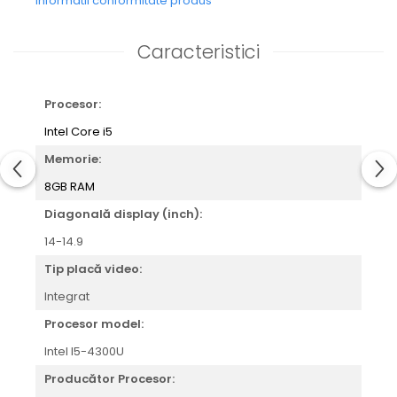
Informatii conformitate produs
Caracteristici
Procesor:
Intel Core i5
Memorie:
8GB RAM
Diagonală display (inch):
14-14.9
Tip placă video:
Integrat
Procesor model:
Intel I5-4300U
Producător Procesor: