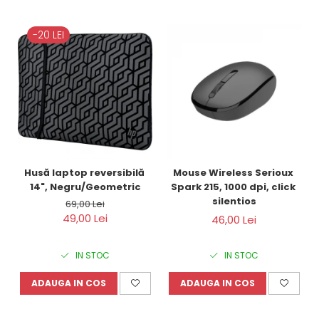
-20 LEI
Husă laptop reversibilă 
Mouse Wireless Serioux 
14", Negru/Geometric
Spark 215, 1000 dpi, click 
silentios
69,00 Lei
49,00 Lei
46,00 Lei
IN STOC
IN STOC
ADAUGA IN COS
ADAUGA IN COS