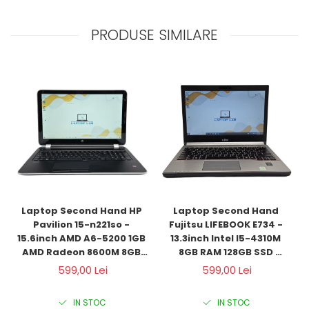
PRODUSE SIMILARE
Laptop Second Hand HP 
Laptop Second Hand 
Pavilion 15-n221so - 
Fujitsu LIFEBOOK E734 - 
15.6inch AMD A6-5200 1GB 
13.3inch Intel I5-4310M 
AMD Radeon 8600M 8GB 
8GB RAM 128GB SSD 
RAM 1000GB HDD Windows 
Windows 10 Refurbished 
599,00 Lei
599,00 Lei
10 Refurbished 
IN STOC
IN STOC