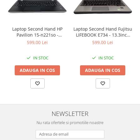
Laptop Second Hand HP
Laptop Second Hand Fujitsu
Pavilion 15-n221so -
LIFEBOOK E734 - 13.3inch
15.6inch AMD A6-5200 1GB
Intel I5-4310M 8GB RAM
599,00 Lei
599,00 Lei
AMD Radeon 8600M 8GB
128GB SSD Windows 10
RAM 1000GB HDD Windows
Refurbished
IN STOC
IN STOC
10 Refurbished
ADAUGA IN COS
ADAUGA IN COS
NEWSLETTER
Nu rata ofertele si promotiile noastre