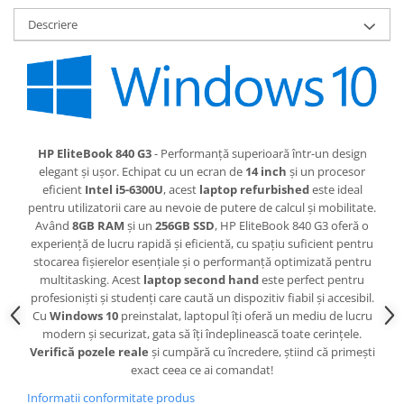
Descriere
HP EliteBook 840 G3
- Performanță superioară într-un design
elegant și ușor. Echipat cu un ecran de
14 inch
și un procesor
eficient
Intel i5-6300U
, acest
laptop refurbished
este ideal
pentru utilizatorii care au nevoie de putere de calcul și mobilitate.
Având
8GB RAM
și un
256GB SSD
, HP EliteBook 840 G3 oferă o
experiență de lucru rapidă și eficientă, cu spațiu suficient pentru
stocarea fișierelor esențiale și o performanță optimizată pentru
multitasking. Acest
laptop second hand
este perfect pentru
profesioniști și studenți care caută un dispozitiv fiabil și accesibil.
Cu
Windows 10
preinstalat, laptopul îți oferă un mediu de lucru
modern și securizat, gata să îți îndeplinească toate cerințele.
Verifică pozele reale
și cumpără cu încredere, știind că primești
exact ceea ce ai comandat!
Informatii conformitate produs