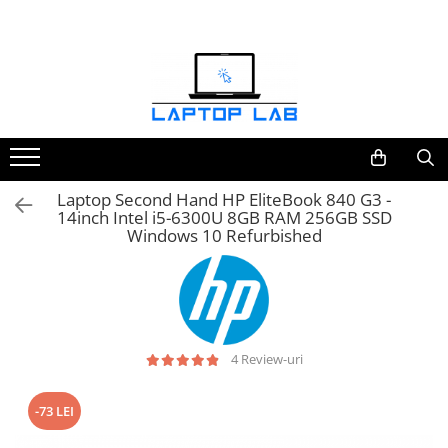
Accesorii
Genți și huse
Mouseuri
Încărcătoare
Laptop Second Hand HP EliteBook 840 G3 -
14inch Intel i5-6300U 8GB RAM 256GB SSD
Windows 10 Refurbished
4 Review-uri
-73 LEI