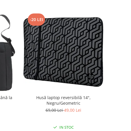
-20 LEI
-10 LEI
ână la
Husă laptop reversibilă 14",
Husă 
Negru/Geometric
69,00 Lei
49,00 Lei
IN STOC