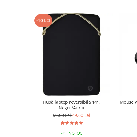
-10 LEI
Husă laptop reversibilă 14",
Mouse W
Negru/Auriu
59,00 Lei
49,00 Lei
IN STOC