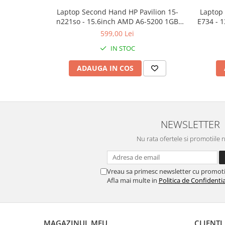
Laptop Second Hand HP Pavilion 15-
Laptop
n221so - 15.6inch AMD A6-5200 1GB
E734 - 
AMD Radeon 8600M 8GB RAM 1000GB
128GB
599,00 Lei
HDD Windows 10 Refurbished
IN STOC
ADAUGA IN COS
NEWSLETTER
Nu rata ofertele si promotiile 
Vreau sa primesc newsletter cu promoti
Afla mai multe in
Politica de Confidentia
MAGAZINUL MEU
CLIENTI