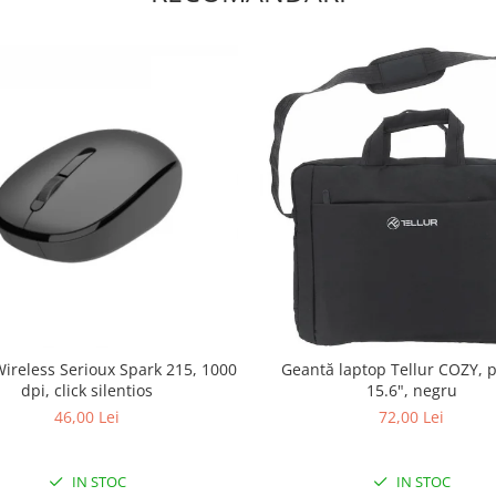
ireless Serioux Spark 215, 1000
Geantă laptop Tellur COZY, p
dpi, click silentios
15.6", negru
46,00 Lei
72,00 Lei
IN STOC
IN STOC