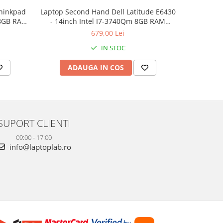
hinkpad
Laptop Second Hand Dell Latitude E6430
Laptop Sec
 8GB RAM
- 14inch Intel I7-3740Qm 8GB RAM
12.5inch
rbished
500GB HDD Nvidia NVS 5200M 1GB
240GB S
679,00 Lei
Windows 10 Refurbished
IN STOC
ADAUGA IN COS
AD
SUPORT CLIENTI
09:00 - 17:00
info@laptoplab.ro