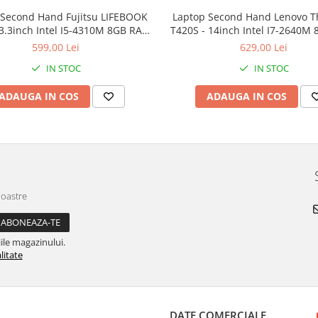
 Second Hand Fujitsu LIFEBOOK
Laptop Second Hand Lenovo T
13.3inch Intel I5-4310M 8GB RAM
T420S - 14inch Intel I7-2640M
 SSD Windows 10 Refurbished
160GB SSD Windows 10 Refu
599,00 Lei
629,00 Lei
IN STOC
IN STOC
ADAUGA IN COS
ADAUGA IN COS
noastre
ile magazinului.
litate
DATE COMERCIALE