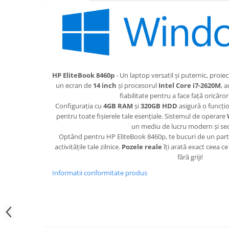
HP EliteBook 8460p
- Un laptop versatil și puternic, proiec
un ecran de
14 inch
și procesorul
Intel Core i7-2620M
, 
fiabilitate pentru a face față oricăro
Configurația cu
4GB RAM
și
320GB HDD
asigură o funcțio
pentru toate fișierele tale esențiale. Sistemul de operare
un mediu de lucru modern și sec
Optând pentru HP EliteBook 8460p, te bucuri de un parte
activitățile tale zilnice.
Pozele reale
îți arată exact ceea ce
fără griji!
Informatii conformitate produs