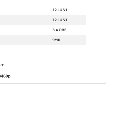
12 LUNI
12 LUNI
3-4 ORE
9/10
are
8460p