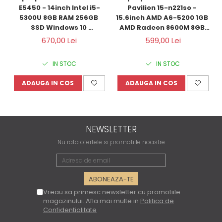
E5450 - 14inch Intel i5-
Pavilion 15-n221so - 
5300U 8GB RAM 256GB 
15.6inch AMD A6-5200 1GB 
SSD Windows 10 
AMD Radeon 8600M 8GB 
Refurbished 
RAM 1000GB HDD Windows 
670,00 Lei
599,00 Lei
10 Refurbished 
IN STOC
IN STOC
ADAUGA IN COS
ADAUGA IN COS
NEWSLETTER
Nu rata ofertele si promotiile noastre
Vreau sa primesc newsletter cu promotiile
magazinului. Afla mai multe in
Politica de
Confidentialitate