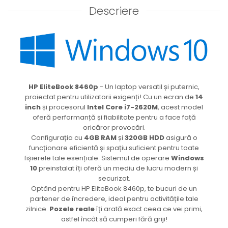
Descriere
HP EliteBook 8460p
- Un laptop versatil și puternic,
proiectat pentru utilizatorii exigenți! Cu un ecran de
14
inch
și procesorul
Intel Core i7-2620M
, acest model
oferă performanță și fiabilitate pentru a face față
oricăror provocări.
Configurația cu
4GB RAM
și
320GB HDD
asigură o
funcționare eficientă și spațiu suficient pentru toate
fișierele tale esențiale. Sistemul de operare
Windows
10
preinstalat îți oferă un mediu de lucru modern și
securizat.
Optând pentru HP EliteBook 8460p, te bucuri de un
partener de încredere, ideal pentru activitățile tale
zilnice.
Pozele reale
îți arată exact ceea ce vei primi,
astfel încât să cumperi fără griji!