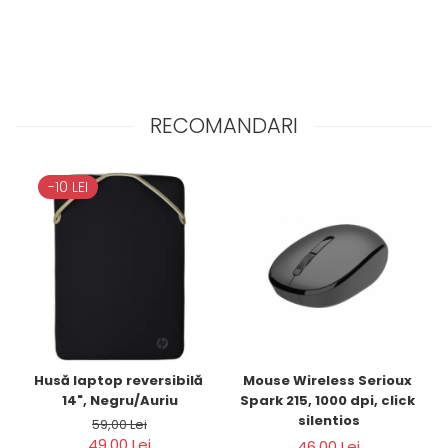
RECOMANDARI
-10 LEI
Husă laptop reversibilă 
Mouse Wireless Serioux 
14", Negru/Auriu
Spark 215, 1000 dpi, click 
silentios
59,00 Lei
49,00 Lei
46,00 Lei