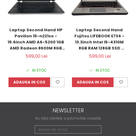
Laptop Second Hand HP 
Laptop Second Hand 
Pavilion 15-n221so - 
Fujitsu LIFEBOOK E734 - 
15.6inch AMD A6-5200 1GB 
13.3inch Intel I5-4310M 
AMD Radeon 8600M 8GB 
8GB RAM 128GB SSD 
RAM 1000GB HDD Windows 
Windows 10 Refurbished 
599,00 Lei
599,00 Lei
10 Refurbished 
IN STOC
IN STOC
ADAUGA IN COS
ADAUGA IN COS
NEWSLETTER
Nu rata ofertele si promotiile noastre