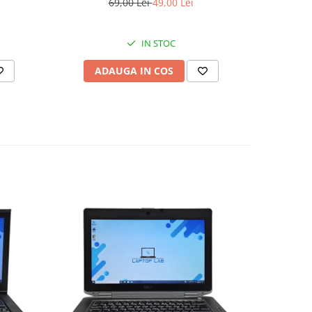
69,00 Lei
49,00 Lei
IN STOC
ADAUGA IN COS
AD