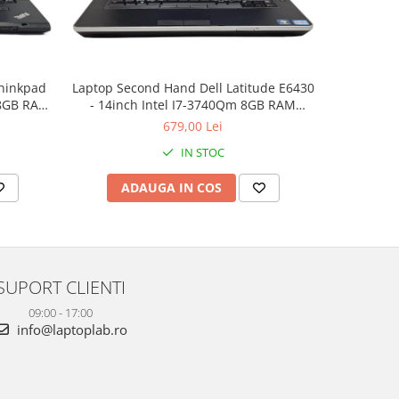
hinkpad
Laptop Second Hand Dell Latitude E6430
Laptop Sec
 8GB RAM
- 14inch Intel I7-3740Qm 8GB RAM
12.5inch
rbished
500GB HDD Nvidia NVS 5200M 1GB
240GB S
679,00 Lei
Windows 10 Refurbished
IN STOC
ADAUGA IN COS
AD
SUPORT CLIENTI
09:00 - 17:00
info@laptoplab.ro