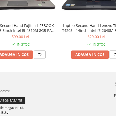
 Second Hand Fujitsu LIFEBOOK
Laptop Second Hand Lenovo T
13.3inch Intel I5-4310M 8GB RAM
T420S - 14inch Intel I7-2640M
 SSD Windows 10 Refurbished
160GB SSD Windows 10 Refu
599,00 Lei
629,00 Lei
IN STOC
IN STOC
ADAUGA IN COS
ADAUGA IN COS
noastre
ile magazinului.
litate