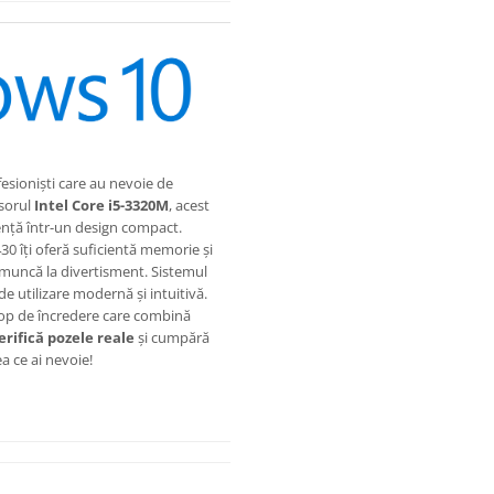
esioniști care au nevoie de
sorul
Intel Core i5-3320M
, acest
iență într-un design compact.
0 îți oferă suficientă memorie și
a muncă la divertisment. Sistemul
e utilizare modernă și intuitivă.
op de încredere care combină
erifică pozele reale
și cumpără
a ce ai nevoie!