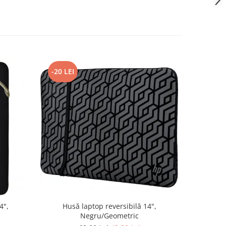
-20 LEI
-10 LEI
4",
Husă laptop reversibilă 14",
Husă 
Negru/Geometric