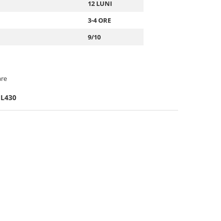
12 LUNI
3-4 ORE
9/10
are
 L430