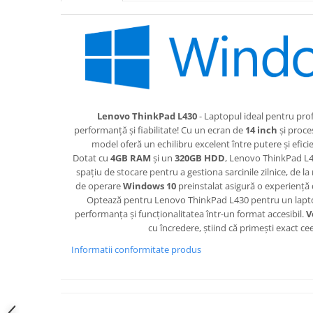
Lenovo ThinkPad L430
- Laptopul ideal pentru prof
performanță și fiabilitate! Cu un ecran de
14 inch
și proce
model oferă un echilibru excelent între putere și efic
Dotat cu
4GB RAM
și un
320GB HDD
, Lenovo ThinkPad L43
spațiu de stocare pentru a gestiona sarcinile zilnice, de l
de operare
Windows 10
preinstalat asigură o experiență d
Optează pentru Lenovo ThinkPad L430 pentru un lapt
performanța și funcționalitatea într-un format accesibil.
V
cu încredere, știind că primești exact cee
Informatii conformitate produs