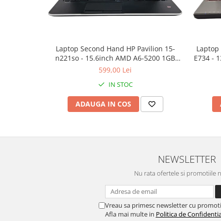
Laptop Second Hand HP Pavilion 15-
Laptop
n221so - 15.6inch AMD A6-5200 1GB
E734 - 
AMD Radeon 8600M 8GB RAM 1000GB
128GB
599,00 Lei
HDD Windows 10 Refurbished
IN STOC
ADAUGA IN COS
NEWSLETTER
Nu rata ofertele si promotiile 
Vreau sa primesc newsletter cu promoti
Afla mai multe in
Politica de Confidentia