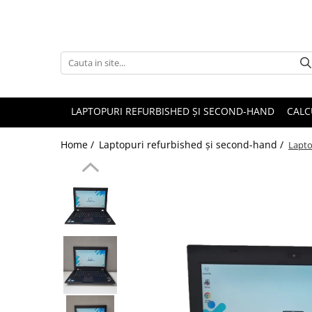
Accesorii
Genți și huse
Mouseuri
LAPTOPURI REFURBISHED ȘI SECOND-HAND
CALC
Încărcătoare
Home /
Laptopuri refurbished și second-hand /
Lapto