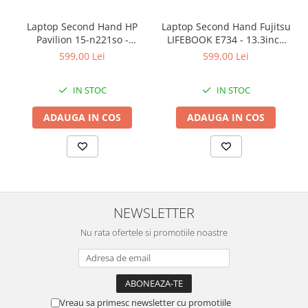
Laptop Second Hand HP
Laptop Second Hand Fujitsu
Pavilion 15-n221so -
LIFEBOOK E734 - 13.3inch
15.6inch AMD A6-5200 1GB
Intel I5-4310M 8GB RAM
599,00 Lei
599,00 Lei
AMD Radeon 8600M 8GB
128GB SSD Windows 10
RAM 1000GB HDD Windows
Refurbished
IN STOC
IN STOC
10 Refurbished
ADAUGA IN COS
ADAUGA IN COS
NEWSLETTER
Nu rata ofertele si promotiile noastre
Vreau sa primesc newsletter cu promotiile