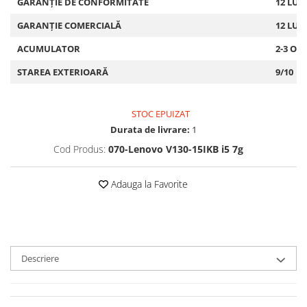
GARANȚIE DE CONFORMITATE
12 LUN
GARANȚIE COMERCIALĂ
12 LUN
ACUMULATOR
2-3 OR
STAREA EXTERIOARĂ
9/10
STOC EPUIZAT
Durata de livrare:
1
Cod Produs:
070-Lenovo V130-15IKB i5 7g
Adauga la Favorite
Descriere