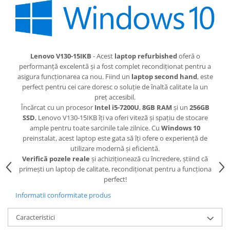
Lenovo V130-15IKB
- Acest
laptop refurbished
oferă o
performanță excelentă și a fost complet recondiționat pentru a
asigura funcționarea ca nou. Fiind un
laptop second hand
, este
perfect pentru cei care doresc o soluție de înaltă calitate la un
preț accesibil.
Încărcat cu un procesor
Intel i5-7200U
,
8GB RAM
și un
256GB
SSD
, Lenovo V130-15IKB îți va oferi viteză și spațiu de stocare
ample pentru toate sarcinile tale zilnice. Cu
Windows 10
preinstalat, acest laptop este gata să îți ofere o experiență de
utilizare modernă și eficientă.
Verifică pozele reale
și achiziționează cu încredere, știind că
primești un laptop de calitate, recondiționat pentru a funcționa
perfect!
Informatii conformitate produs
Caracteristici