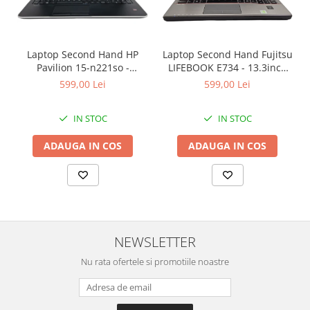
Laptop Second Hand HP
Laptop Second Hand Fujitsu
Pavilion 15-n221so -
LIFEBOOK E734 - 13.3inch
15.6inch AMD A6-5200 1GB
Intel I5-4310M 8GB RAM
599,00 Lei
599,00 Lei
AMD Radeon 8600M 8GB
128GB SSD Windows 10
RAM 1000GB HDD Windows
Refurbished
IN STOC
IN STOC
10 Refurbished
ADAUGA IN COS
ADAUGA IN COS
NEWSLETTER
Nu rata ofertele si promotiile noastre