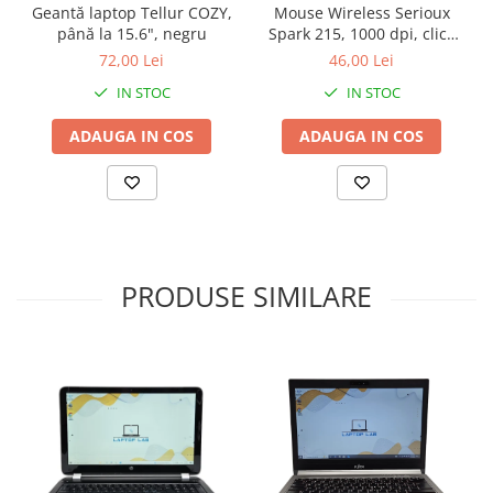
Geantă laptop Tellur COZY,
Mouse Wireless Serioux
până la 15.6", negru
Spark 215, 1000 dpi, click
silentios
72,00 Lei
46,00 Lei
IN STOC
IN STOC
ADAUGA IN COS
ADAUGA IN COS
PRODUSE SIMILARE