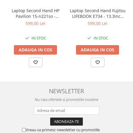
Laptop Second Hand HP
Laptop Second Hand Fujitsu
Pavilion 15-n221so -
LIFEBOOK E734 - 13.3inch
15.6inch AMD A6-5200 1GB
Intel I5-4310M 8GB RAM
599,00 Lei
599,00 Lei
AMD Radeon 8600M 8GB
128GB SSD Windows 10
RAM 1000GB HDD Windows
Refurbished
IN STOC
IN STOC
10 Refurbished
ADAUGA IN COS
ADAUGA IN COS
NEWSLETTER
Nu rata ofertele si promotiile noastre
Vreau sa primesc newsletter cu promotiile