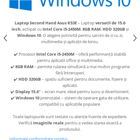
Laptop Second Hand Asus K53E
– Laptop
versatil de 15.6
inch
, echipat cu
Intel Core i5-2450M
,
8GB RAM
,
HDD 320GB
și
Windows 10
. O alegere potrivită pentru sarcini de zi cu zi,
multimedia și aplicații de birou.
✔️ Procesor
Intel Core i5-2450M
– oferă performanță stabilă
pentru aplicații office și multimedia.
✔️
8GB RAM
– permite rularea simultană a mai multor programe
fără întreruperi.
✔️
HDD 320GB
– spațiu suficient pentru documente, fișiere și
aplicații.
✔️
Display 15.6"
– ecran mare, ideal pentru lucru și divertisment.
✔️
Windows 10
preinstalat – sistem de operare gata de utilizare,
compatibil cu aplicațiile populare.
Toate laptopurile sunt testate cu atenție înainte de expediere.
Verifică
imaginile reale
pentru a vedea starea exactă a
produsului.
Informatii conformitate produs