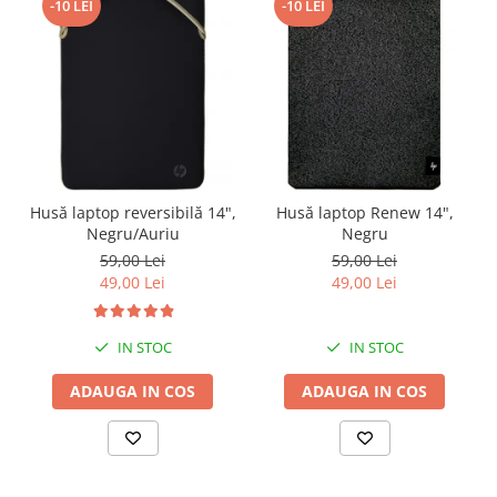
-10 LEI
-10 LEI
Husă laptop reversibilă 14",
Husă laptop Renew 14",
Negru/Auriu
Negru
59,00 Lei
59,00 Lei
49,00 Lei
49,00 Lei
IN STOC
IN STOC
ADAUGA IN COS
ADAUGA IN COS