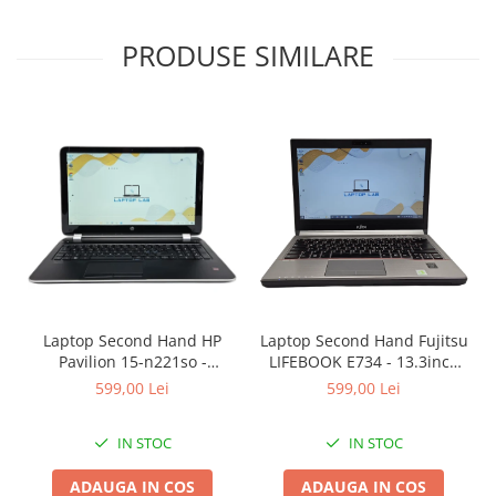
PRODUSE SIMILARE
Laptop Second Hand HP
Laptop Second Hand Fujitsu
Pavilion 15-n221so -
LIFEBOOK E734 - 13.3inch
15.6inch AMD A6-5200 1GB
Intel I5-4310M 8GB RAM
599,00 Lei
599,00 Lei
AMD Radeon 8600M 8GB
128GB SSD Windows 10
RAM 1000GB HDD Windows
Refurbished
IN STOC
IN STOC
10 Refurbished
ADAUGA IN COS
ADAUGA IN COS