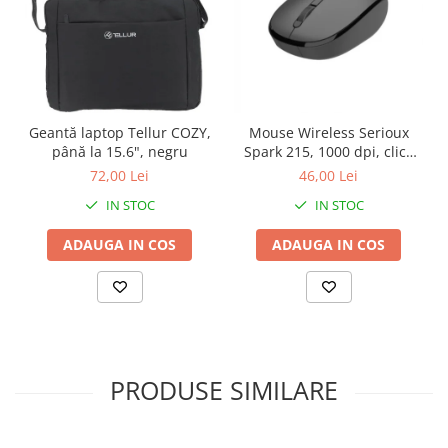
Geantă laptop Tellur COZY,
Mouse Wireless Serioux
până la 15.6", negru
Spark 215, 1000 dpi, click
silentios
72,00 Lei
46,00 Lei
IN STOC
IN STOC
ADAUGA IN COS
ADAUGA IN COS
PRODUSE SIMILARE