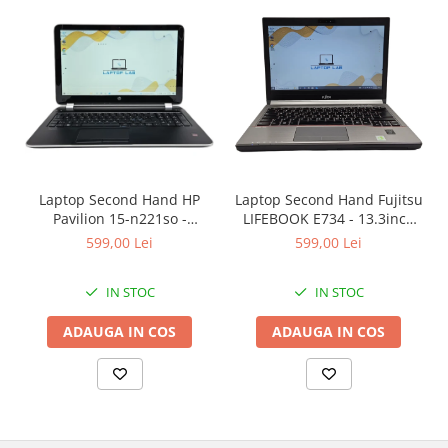
Laptop Second Hand HP
Laptop Second Hand Fujitsu
Pavilion 15-n221so -
LIFEBOOK E734 - 13.3inch
15.6inch AMD A6-5200 1GB
Intel I5-4310M 8GB RAM
599,00 Lei
599,00 Lei
AMD Radeon 8600M 8GB
128GB SSD Windows 10
RAM 1000GB HDD Windows
Refurbished
IN STOC
IN STOC
10 Refurbished
ADAUGA IN COS
ADAUGA IN COS