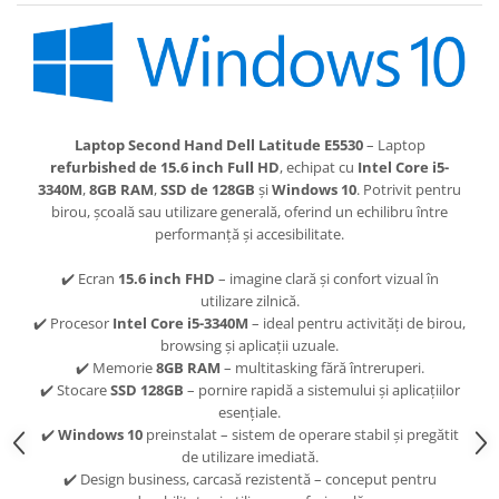
Laptop Second Hand Dell Latitude E5530
– Laptop
refurbished de 15.6 inch Full HD
, echipat cu
Intel Core i5-
3340M
,
8GB RAM
,
SSD de 128GB
și
Windows 10
. Potrivit pentru
birou, școală sau utilizare generală, oferind un echilibru între
performanță și accesibilitate.
✔️ Ecran
15.6 inch FHD
– imagine clară și confort vizual în
utilizare zilnică.
✔️ Procesor
Intel Core i5-3340M
– ideal pentru activități de birou,
browsing și aplicații uzuale.
✔️ Memorie
8GB RAM
– multitasking fără întreruperi.
✔️ Stocare
SSD 128GB
– pornire rapidă a sistemului și aplicațiilor
esențiale.
✔️
Windows 10
preinstalat – sistem de operare stabil și pregătit
de utilizare imediată.
✔️ Design business, carcasă rezistentă – conceput pentru