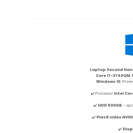
Laptop Second Hand
Core i7-3740QM
,
Windows 10
. Proi
✔️ Procesor
Intel Co
✔️
HDD 500GB
– spa
✔️
Placă video NVI
✔️
Displ