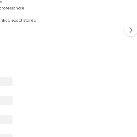
e.
 profesionale.
rifica exact starea