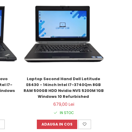
ovo 
Laptop Second Hand Dell Latitude 
Laptop S
el I7-
E6430 - 14inch Intel I7-3740Qm 8GB 
7280 - 12.
indows 
RAM 500GB HDD Nvidia NVS 5200M 1GB 
RAM 
Windows 10 Refurbished 
679,00 Lei
IN STOC
ADAUGA IN COS
A