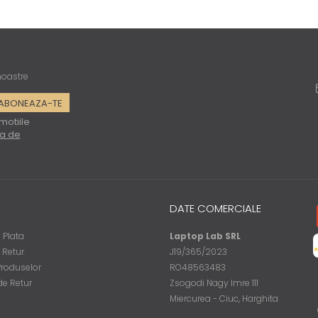
 noastre
motiile
ca de
DATE COMERCIALE
 Plata
Laptop Lab SRL
e Retur
J19/365/2023
Produselor
RO48563483
de Retur
Zsogodi Nagy Imre 111
Miercurea - Ciuc, Harghita