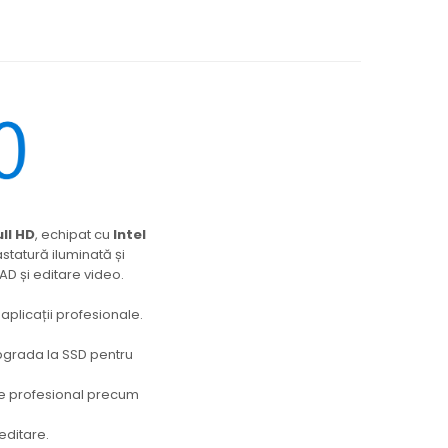
ll HD
, echipat cu
Intel
tastatură iluminată și
AD și editare video.
aplicații profesionale.
upgrada la SSD pentru
re profesional precum
editare.