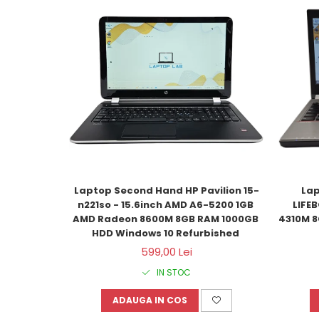
Laptop Second Hand HP Pavilion 15-
Lap
n221so - 15.6inch AMD A6-5200 1GB 
LIFEB
AMD Radeon 8600M 8GB RAM 1000GB 
4310M 8
HDD Windows 10 Refurbished 
599,00 Lei
IN STOC
ADAUGA IN COS