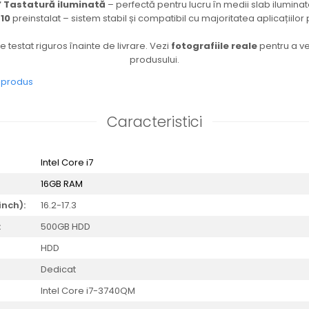
️
Tastatură iluminată
– perfectă pentru lucru în medii slab iluminat
10
preinstalat – sistem stabil și compatibil cu majoritatea aplicațiilor
 testat riguros înainte de livrare. Vezi
fotografiile reale
pentru a ve
produsului.
e produs
Caracteristici
Intel Core i7
16GB RAM
inch):
16.2-17.3
:
500GB HDD
HDD
Dedicat
Intel Core i7-3740QM