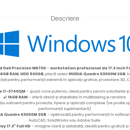
Descriere
 Dell Precision M6700
–
workstation profesional de 17.3 inch Fu
16GB RAM
,
HDD 500GB
, placă video
NVIDIA Quadro K3000M 2GB
, 
ectat pentru performanță extremă în aplicații grafice, proiectare 3D, C
re i7-3740QM
– quad-core puternic, ideal pentru sarcini solicitante și 
✔️
16GB RAM
– oferă viteză și stabilitate în multitasking și randare.
țiu suficient pentru proiecte, fișiere și aplicații complexe (se poate 
performanță suplimentară).
DIA Quadro K3000M 2GB
– optimizată pentru performanță în softwa
AutoCAD, SolidWorks sau Adobe Suite.
ay 17.3" Full HD
– imagine clară și detaliată, ideală pentru grafică și 