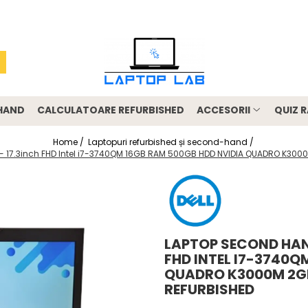
-HAND
CALCULATOARE REFURBISHED
ACCESORII
QUIZ R
Home /
Laptopuri refurbished și second-hand /
 - 17.3inch FHD Intel i7-3740QM 16GB RAM 500GB HDD NVIDIA QUADRO K3000
LAPTOP SECOND HAND
FHD INTEL I7-3740Q
QUADRO K3000M 2GB
REFURBISHED