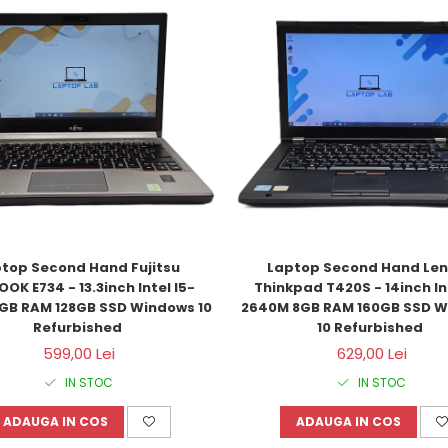
top Second Hand Fujitsu 
Laptop Second Hand Len
OOK E734 - 13.3inch Intel I5-
Thinkpad T420S - 14inch Int
GB RAM 128GB SSD Windows 10 
2640M 8GB RAM 160GB SSD W
Refurbished 
10 Refurbished 
599,00 Lei
629,00 Lei
IN STOC
IN STOC
ADAUGA IN COS
ADAUGA IN COS