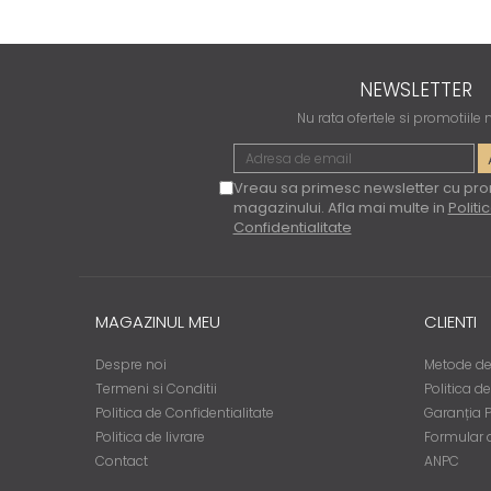
NEWSLETTER
Nu rata ofertele si promotiile
Vreau sa primesc newsletter cu pro
magazinului. Afla mai multe in
Politi
Confidentialitate
MAGAZINUL MEU
CLIENTI
Despre noi
Metode de
Termeni si Conditii
Politica d
Politica de Confidentialitate
Garanția 
Politica de livrare
Formular 
Contact
ANPC