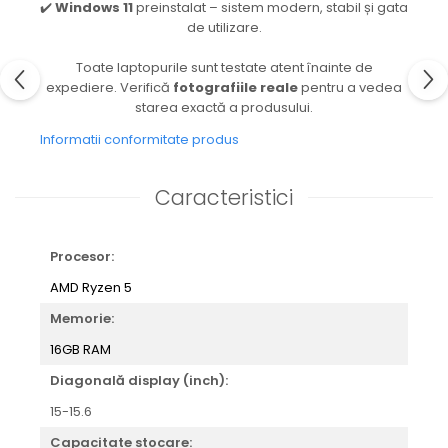
✔️
Windows 11
preinstalat – sistem modern, stabil și gata
de utilizare.
Toate laptopurile sunt testate atent înainte de
expediere. Verifică
fotografiile reale
pentru a vedea
starea exactă a produsului.
Informatii conformitate produs
Caracteristici
Procesor:
AMD Ryzen 5
Memorie:
16GB RAM
Diagonală display (inch):
15-15.6
Capacitate stocare: