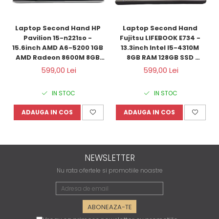
Laptop Second Hand HP 
Laptop Second Hand 
Pavilion 15-n221so - 
Fujitsu LIFEBOOK E734 - 
15.6inch AMD A6-5200 1GB 
13.3inch Intel I5-4310M 
AMD Radeon 8600M 8GB 
8GB RAM 128GB SSD 
RAM 1000GB HDD Windows 
Windows 10 Refurbished 
599,00 Lei
599,00 Lei
10 Refurbished 
IN STOC
IN STOC
ADAUGA IN COS
ADAUGA IN COS
NEWSLETTER
Nu rata ofertele si promotiile noastre