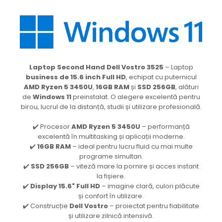
Laptop Second Hand Dell Vostro 3525
– Laptop
business de 15.6 inch Full HD
, echipat cu puternicul
AMD Ryzen 5 3450U
,
16GB RAM
și
SSD 256GB
, alături
de
Windows 11
preinstalat. O alegere excelentă pentru
birou, lucrul de la distanță, studii și utilizare profesională.
✔️ Procesor
AMD Ryzen 5 3450U
– performanță
excelentă în multitasking și aplicații moderne.
✔️
16GB RAM
– ideal pentru lucru fluid cu mai multe
programe simultan.
✔️
SSD 256GB
– viteză mare la pornire și acces instant
la fișiere.
✔️
Display 15.6" Full HD
– imagine clară, culori plăcute
și confort în utilizare.
✔️ Construcție
Dell Vostro
– proiectat pentru fiabilitate
și utilizare zilnică intensivă.