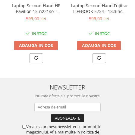
Laptop Second Hand HP
Laptop Second Hand Fujitsu
Pavilion 15-n221so -
LIFEBOOK E734 - 13.3inch
15.6inch AMD A6-5200 1GB
Intel I5-4310M 8GB RAM
599,00 Lei
599,00 Lei
AMD Radeon 8600M 8GB
128GB SSD Windows 10
RAM 1000GB HDD Windows
Refurbished
IN STOC
IN STOC
10 Refurbished
ADAUGA IN COS
ADAUGA IN COS
NEWSLETTER
Nu rata ofertele si promotiile noastre
Vreau sa primesc newsletter cu promotiile
magazinului. Afla mai multe in
Politica de