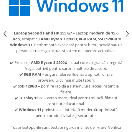
Laptop Second Hand HP 255 G7
– Laptop
modern de 15.6
inch
, echipat cu
AMD Ryzen 3 2200U
,
8GB RAM
,
SSD 128GB
și
Windows 11
. Performanță excelentă pentru birou, școală sau uz
personal, cu design actual și sistem de operare actualizat.
✔️ Procesor
AMD Ryzen 3 2200U
– dual-core cu grafică integrată
Vega, potrivit pentru sarcini multiple de zi cu zi.
✔️
8GB RAM
– asigură rularea fluentă a aplicațiilor și a
browserului cu mai multe taburi.
✔️
SSD 128GB
– pornire rapidă a sistemului și acces instant la
fișiere.
✔️
Display 15.6"
– ecran mare, ideal pentru muncă, filme și
conținut educațional.
✔️
Windows 11
preinstalat – interfață modernă, optimizată
pentru productivitate și securitate.
Toate laptopurile sunt testate riguros înainte de livrare. Verifică