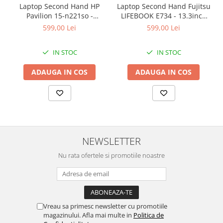
Laptop Second Hand HP
Laptop Second Hand Fujitsu
Pavilion 15-n221so -
LIFEBOOK E734 - 13.3inch
15.6inch AMD A6-5200 1GB
Intel I5-4310M 8GB RAM
599,00 Lei
599,00 Lei
AMD Radeon 8600M 8GB
128GB SSD Windows 10
RAM 1000GB HDD Windows
Refurbished
IN STOC
IN STOC
10 Refurbished
ADAUGA IN COS
ADAUGA IN COS
NEWSLETTER
Nu rata ofertele si promotiile noastre
Vreau sa primesc newsletter cu promotiile
magazinului. Afla mai multe in
Politica de