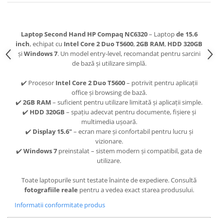
Laptop Second Hand HP Compaq NC6320
– Laptop
de 15.6
inch
, echipat cu
Intel Core 2 Duo T5600
,
2GB RAM
,
HDD 320GB
și
Windows 7
. Un model entry-level, recomandat pentru sarcini
de bază și utilizare simplă.
✔️ Procesor
Intel Core 2 Duo T5600
– potrivit pentru aplicații
office și browsing de bază.
✔️
2GB RAM
– suficient pentru utilizare limitată și aplicații simple.
✔️
HDD 320GB
– spațiu adecvat pentru documente, fișiere și
multimedia ușoară.
✔️
Display 15.6"
– ecran mare și confortabil pentru lucru și
vizionare.
✔️
Windows 7
preinstalat – sistem modern și compatibil, gata de
utilizare.
Toate laptopurile sunt testate înainte de expediere. Consultă
fotografiile reale
pentru a vedea exact starea produsului.
Informatii conformitate produs