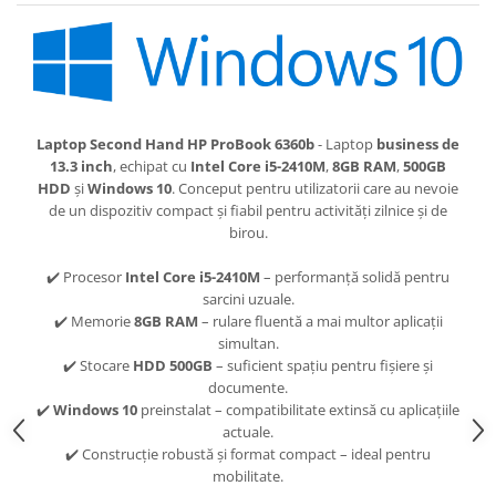
Laptop Second Hand HP ProBook 6360b
- Laptop
business de
13.3 inch
, echipat cu
Intel Core i5-2410M
,
8GB RAM
,
500GB
HDD
și
Windows 10
. Conceput pentru utilizatorii care au nevoie
de un dispozitiv compact și fiabil pentru activități zilnice și de
birou.
✔️ Procesor
Intel Core i5-2410M
– performanță solidă pentru
sarcini uzuale.
✔️ Memorie
8GB RAM
– rulare fluentă a mai multor aplicații
simultan.
✔️ Stocare
HDD 500GB
– suficient spațiu pentru fișiere și
documente.
✔️
Windows 10
preinstalat – compatibilitate extinsă cu aplicațiile
actuale.
✔️ Construcție robustă și format compact – ideal pentru
mobilitate.