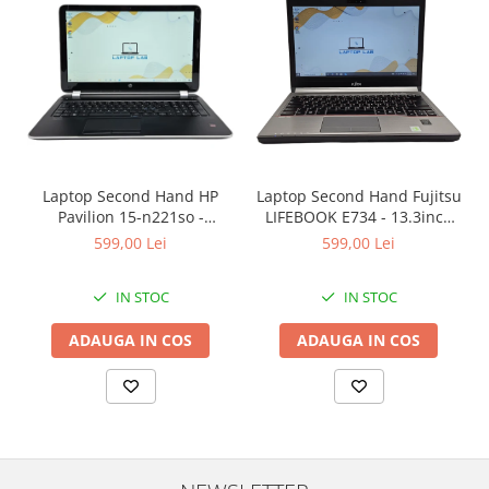
Laptop Second Hand HP
Laptop Second Hand Fujitsu
Pavilion 15-n221so -
LIFEBOOK E734 - 13.3inch
15.6inch AMD A6-5200 1GB
Intel I5-4310M 8GB RAM
599,00 Lei
599,00 Lei
AMD Radeon 8600M 8GB
128GB SSD Windows 10
RAM 1000GB HDD Windows
Refurbished
IN STOC
IN STOC
10 Refurbished
ADAUGA IN COS
ADAUGA IN COS