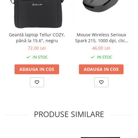
Geantă laptop Tellur COZY,
Mouse Wireless Serioux
până la 15.6", negru
Spark 215, 1000 dpi, click
silentios
72,00 Lei
46,00 Lei
IN STOC
IN STOC
ADAUGA IN COS
ADAUGA IN COS
PRODUSE SIMILARE