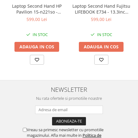
Laptop Second Hand HP
Laptop Second Hand Fujitsu
Pavilion 15-n221so -
LIFEBOOK E734 - 13.3inch
15.6inch AMD A6-5200 1GB
Intel I5-4310M 8GB RAM
599,00 Lei
599,00 Lei
AMD Radeon 8600M 8GB
128GB SSD Windows 10
RAM 1000GB HDD Windows
Refurbished
IN STOC
IN STOC
10 Refurbished
ADAUGA IN COS
ADAUGA IN COS
NEWSLETTER
Nu rata ofertele si promotiile noastre
Vreau sa primesc newsletter cu promotiile
magazinului. Afla mai multe in
Politica de