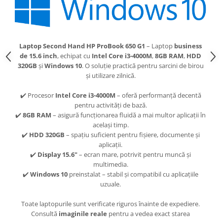
Laptop Second Hand HP ProBook 650 G1
– Laptop
business
de 15.6 inch
, echipat cu
Intel Core i3-4000M
,
8GB RAM
,
HDD
320GB
și
Windows 10
. O soluție practică pentru sarcini de birou
și utilizare zilnică.
✔️ Procesor
Intel Core i3-4000M
– oferă performanță decentă
pentru activități de bază.
✔️
8GB RAM
– asigură funcționarea fluidă a mai multor aplicații în
același timp.
✔️
HDD 320GB
– spațiu suficient pentru fișiere, documente și
aplicații.
✔️
Display 15.6"
– ecran mare, potrivit pentru muncă și
multimedia.
✔️
Windows 10
preinstalat – stabil și compatibil cu aplicațiile
uzuale.
Toate laptopurile sunt verificate riguros înainte de expediere.
Consultă
imaginile reale
pentru a vedea exact starea