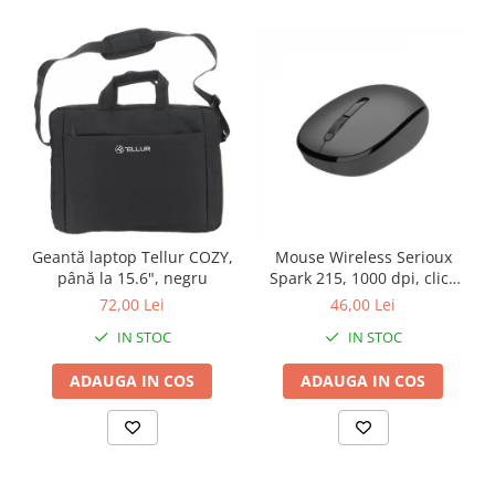
Geantă laptop Tellur COZY,
Mouse Wireless Serioux
până la 15.6", negru
Spark 215, 1000 dpi, click
silentios
72,00 Lei
46,00 Lei
IN STOC
IN STOC
ADAUGA IN COS
ADAUGA IN COS