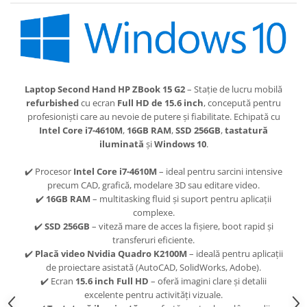
Laptop Second Hand HP ZBook 15 G2
– Stație de lucru mobilă
refurbished
cu ecran
Full HD de 15.6 inch
, concepută pentru
profesioniști care au nevoie de putere și fiabilitate. Echipată cu
Intel Core i7-4610M
,
16GB RAM
,
SSD 256GB
,
tastatură
iluminată
și
Windows 10
.
✔️ Procesor
Intel Core i7-4610M
– ideal pentru sarcini intensive
precum CAD, grafică, modelare 3D sau editare video.
✔️
16GB RAM
– multitasking fluid și suport pentru aplicații
complexe.
✔️
SSD 256GB
– viteză mare de acces la fișiere, boot rapid și
transferuri eficiente.
✔️
Placă video Nvidia Quadro K2100M
– ideală pentru aplicații
de proiectare asistată (AutoCAD, SolidWorks, Adobe).
✔️ Ecran
15.6 inch Full HD
– oferă imagini clare și detalii
excelente pentru activități vizuale.