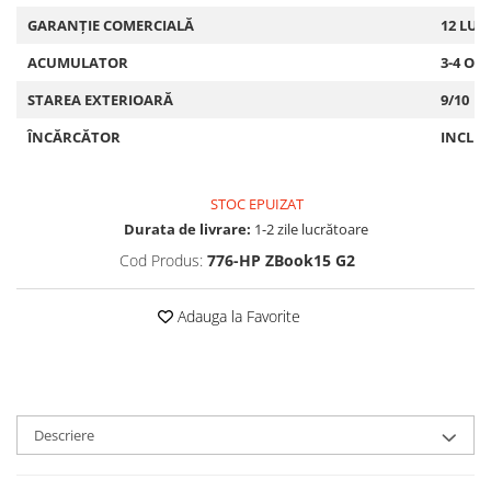
GARANȚIE COMERCIALĂ
12 LUN
ACUMULATOR
3-4 OR
STAREA EXTERIOARĂ
9/10
ÎNCĂRCĂTOR
INCLU
STOC EPUIZAT
Durata de livrare:
1-2 zile lucrătoare
Cod Produs:
776-HP ZBook15 G2
Adauga la Favorite
Descriere