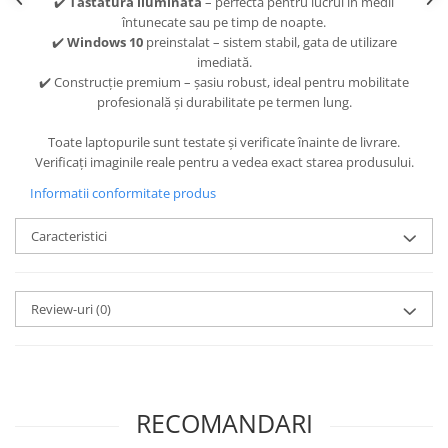
✔️
Tastatură iluminată
– perfectă pentru lucrul în medii
întunecate sau pe timp de noapte.
✔️
Windows 10
preinstalat – sistem stabil, gata de utilizare
imediată.
✔️ Construcție premium – șasiu robust, ideal pentru mobilitate
profesională și durabilitate pe termen lung.
Toate laptopurile sunt testate și verificate înainte de livrare.
Verificați imaginile reale pentru a vedea exact starea produsului.
Informatii conformitate produs
Caracteristici
Review-uri
(0)
RECOMANDARI