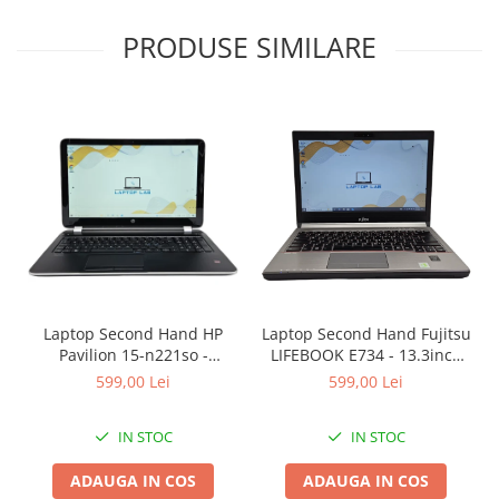
PRODUSE SIMILARE
Laptop Second Hand HP
Laptop Second Hand Fujitsu
Pavilion 15-n221so -
LIFEBOOK E734 - 13.3inch
15.6inch AMD A6-5200 1GB
Intel I5-4310M 8GB RAM
599,00 Lei
599,00 Lei
AMD Radeon 8600M 8GB
128GB SSD Windows 10
RAM 1000GB HDD Windows
Refurbished
IN STOC
IN STOC
10 Refurbished
ADAUGA IN COS
ADAUGA IN COS