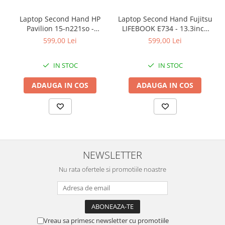
Laptop Second Hand HP
Laptop Second Hand Fujitsu
Pavilion 15-n221so -
LIFEBOOK E734 - 13.3inch
15.6inch AMD A6-5200 1GB
Intel I5-4310M 8GB RAM
599,00 Lei
599,00 Lei
AMD Radeon 8600M 8GB
128GB SSD Windows 10
RAM 1000GB HDD Windows
Refurbished
IN STOC
IN STOC
10 Refurbished
ADAUGA IN COS
ADAUGA IN COS
NEWSLETTER
Nu rata ofertele si promotiile noastre
Vreau sa primesc newsletter cu promotiile