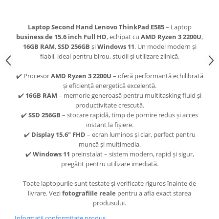
Laptop Second Hand Lenovo ThinkPad E585
– Laptop
business de 15.6 inch Full HD
, echipat cu
AMD Ryzen 3 2200U
,
16GB RAM
,
SSD 256GB
și
Windows 11
. Un model modern și
fiabil, ideal pentru birou, studii și utilizare zilnică.
✔️ Procesor
AMD Ryzen 3 2200U
– oferă performanță echilibrată
și eficiență energetică excelentă.
✔️
16GB RAM
– memorie generoasă pentru multitasking fluid și
productivitate crescută.
✔️
SSD 256GB
– stocare rapidă, timp de pornire redus și acces
instant la fișiere.
✔️
Display 15.6" FHD
– ecran luminos și clar, perfect pentru
muncă și multimedia.
✔️
Windows 11
preinstalat – sistem modern, rapid și sigur,
pregătit pentru utilizare imediată.
Toate laptopurile sunt testate și verificate riguros înainte de
livrare. Vezi
fotografiile reale
pentru a afla exact starea
produsului.
Informatii conformitate produs